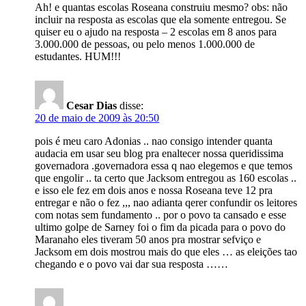
Ah! e quantas escolas Roseana construiu mesmo? obs: não
incluir na resposta as escolas que ela somente entregou. Se
quiser eu o ajudo na resposta – 2 escolas em 8 anos para
3.000.000 de pessoas, ou pelo menos 1.000.000 de
estudantes. HUM!!!
Cesar Dias
disse:
20 de maio de 2009 às 20:50
pois é meu caro Adonias .. nao consigo intender quanta
audacia em usar seu blog pra enaltecer nossa queridissima
governadora .governadora essa q nao elegemos e que temos
que engolir .. ta certo que Jacksom entregou as 160 escolas ..
e isso ele fez em dois anos e nossa Roseana teve 12 pra
entregar e não o fez ,,, nao adianta qerer confundir os leitores
com notas sem fundamento .. por o povo ta cansado e esse
ultimo golpe de Sarney foi o fim da picada para o povo do
Maranaho eles tiveram 50 anos pra mostrar sefviço e
Jacksom em dois mostrou mais do que eles … as eleições tao
chegando e o povo vai dar sua resposta ……