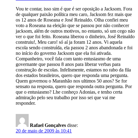
Vou te contar, isso sim é que é ser oposição a Jacksom. Fora
de qualquer paixão política meu caro, Jacksom fez mais que
os 12 anos de Roseana e José Reinaldo. Olha confiei meu
voto a Roseana na eleição que se passou por não conhecer
jacksom, além de outros motivos, no entanto, só um cego não
ver o que foi feito. Roseana liberou o dinheiro, José Reinaldo
construiu!, Meu caro! só aí ja foram 12 anos. Vi aquela
escola sendo construída, ela passou 2 anos abandonada e foi
no início do governo Jacksom que ela foi ativada.
Companheiro, você fala com tanto entusiasmo de uma
governante que passou 8 anos para liberar verbas para
construção de escolas. Infelismente, estamos no rabo da fila
dos estados brasileiros, quero que responda uma pergunta.
Quem governou o Maranhão nos ultimos 50 anos? Se for
sensato na resposta, quero que responda outra pergunta. Por
que o entusiasmo? Lhe conheço Adonias, e tenho certa
admiração pelo seu trabalho por isso sei que vai me
responder.
Rafael Gonçalves
disse:
20 de maio de 2009 às 10:41