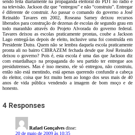
sendo feita diariamente na propaganda eleitoral do PDT no rádio e
na televisão. Jackson diz que “entregou” e não “construiu”. Entregar
é diferente de construir. Ao passar o comando do governo a José
Reinaldo Tavares em 2002, Roseana Sarney deixou recursos
liberados para construção de dezenas de escolas de segundo grau em
todo maranhão através do Projeto Alvorada do governo federal.
Tavares deixou as escolas praticamente prontas, coube a Jackson
Lago entregá-las depois de eleito, inclusive uma foi construída em
Presidente Dutra. Quem não se lembra daquela escola praticamente
pronta ali no bairro CIBRAZEM fechada desde que José Reinaldo
deixou o governo? Pois é, esta escola é uma das que Jackson diz
com estardalhaço na propaganda do seu partido ter entregue aos
presidutrenses. Mas é isso mesmo, ele só entregou, não construiu,
então não está mentindo, está apenas querendo confundir a cabeça
do eleitor, coisa que fez muito bem ao longo dos seus mais de 40
anos de vida pública vendendo a imagem de bom moço e de
honesto.
4 Responses
Rafael Gonçalves
disse:
20 de maio de 2009 às 10:35