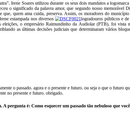
tra”. Irene Soares utilizou durante os seus dois mandatos a logomarca
ceu o significado da palavra amor, que segundo nosso memorável Dici
de que, quem ama cuida, preserva. Assim, os moradores do município 
 Irene estampada nos diversos
logradouros públicos e de 
s eleições, o empresário Raimundinho da Audiolar (PTB), foi vista n
riblando as últimas decisões judiciais que determinaram vários bloqu
smente o passado. agora e o presente e futuro. ou seja o que o futuro 
te no presente e futuro. obrigado.
u. A pergunta é: Como esquecer um passado tão nebuloso que você 