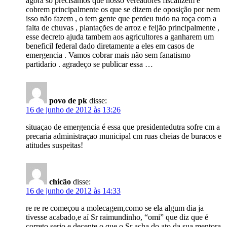
agora só precisamos que nosso vereadores fiscalizem e
cobrem principalmente os que se dizem de oposição por nem
isso não fazem , o tem gente que perdeu tudo na roça com a
falta de chuvas , plantações de arroz e feijão principalmente ,
esse decreto ajuda tambem aos agricultores a ganharem um
beneficil federal dado diretamente a eles em casos de
emergencia . Vamos cobrar mais não sem fanatismo
partidario . agradeço se publicar essa …
povo de pk
disse:
16 de junho de 2012 às 13:26
situaçao de emergencia é essa que presidentedutra sofre cm a
precaria administraçao municipal cm ruas cheias de buracos e
atitudes suspeitas!
chicão
disse:
16 de junho de 2012 às 14:33
re re re começou a molecagem,como se ela algum dia ja
tivesse acabado,e aí Sr raimundinho, “omi” que diz que é
correto serio e decente o que o Sr acha do ato da sua mentora