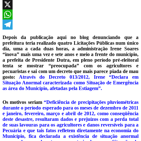
Facebook
X
WhatsApp
Telegram
Depois da publicação aqui no blog denunciando que a
prefeitura teria realizado quatro Licitações Públicas num único
dia, uma a cada duas horas, a administração Irene Soares
“inova” mais uma vez e sete anos e meio a frente do município,
a prefeita de Presidente Dutra, em pleno período pré-eleitoral
tenta se mostrar “preocupada” com os agricultores e
pecuaristas e sai com um decreto que mais parece piada de mau
gosto:
Através do Decreto 013/2012, Irene “Declara em
Situação Anormal caracterizada como Situação de Emergência
as área do Município, afetadas pela Estiagem”.
Os motivos seriam
“Deficiência de precipitações pluviométricas
durante o período esperado para os meses de dezembro de 2011
e janeiro, fevereiro, março e abril de 2012, como conseqüência
deste desastre, resultaram dados e prejuízos com a perda total
de suas lavouras para os agricultores e danos reversíveis para a
Pecuária e que tais fatos refletem diretamente na economia do
Município, fica declarada a existência de situação anormal