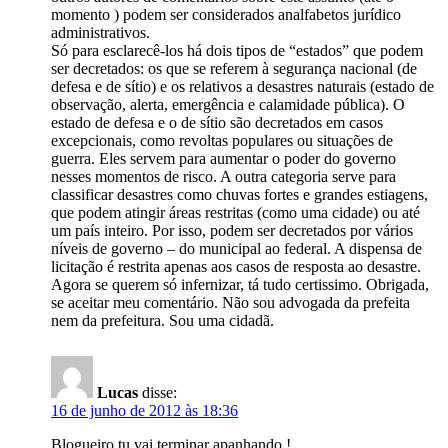
momento ) podem ser considerados analfabetos jurídico
administrativos.
Só para esclarecê-los há dois tipos de “estados” que podem
ser decretados: os que se referem à segurança nacional (de
defesa e de sítio) e os relativos a desastres naturais (estado de
observação, alerta, emergência e calamidade pública). O
estado de defesa e o de sítio são decretados em casos
excepcionais, como revoltas populares ou situações de
guerra. Eles servem para aumentar o poder do governo
nesses momentos de risco. A outra categoria serve para
classificar desastres como chuvas fortes e grandes estiagens,
que podem atingir áreas restritas (como uma cidade) ou até
um país inteiro. Por isso, podem ser decretados por vários
níveis de governo – do municipal ao federal. A dispensa de
licitação é restrita apenas aos casos de resposta ao desastre.
Agora se querem só infernizar, tá tudo certissimo. Obrigada,
se aceitar meu comentário. Não sou advogada da prefeita
nem da prefeitura. Sou uma cidadã.
Lucas
disse:
16 de junho de 2012 às 18:36
Blogueiro tu vai terminar apanhando !