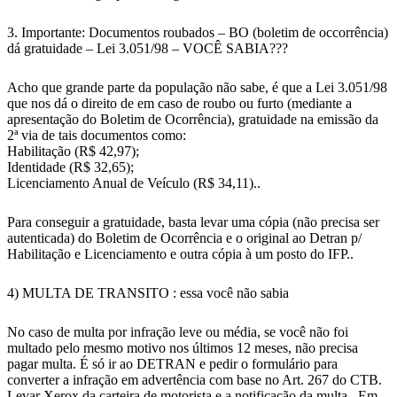
3. Importante: Documentos roubados – BO (boletim de occorrência)
dá gratuidade – Lei 3.051/98 – VOCÊ SABIA???
Acho que grande parte da população não sabe, é que a Lei 3.051/98
que nos dá o direito de em caso de roubo ou furto (mediante a
apresentação do Boletim de Ocorrência), gratuidade na emissão da
2ª via de tais documentos como:
Habilitação (R$ 42,97);
Identidade (R$ 32,65);
Licenciamento Anual de Veículo (R$ 34,11)..
Para conseguir a gratuidade, basta levar uma cópia (não precisa ser
autenticada) do Boletim de Ocorrência e o original ao Detran p/
Habilitação e Licenciamento e outra cópia à um posto do IFP..
4) MULTA DE TRANSITO : essa você não sabia
No caso de multa por infração leve ou média, se você não foi
multado pelo mesmo motivo nos últimos 12 meses, não precisa
pagar multa. É só ir ao DETRAN e pedir o formulário para
converter a infração em advertência com base no Art. 267 do CTB.
Levar Xerox da carteira de motorista e a notificação da multa.. Em