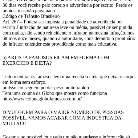
30 dias você recebe pelo correio a advertência por escrito. Perde os
pontos, mas não paga nada.
Código de Trânsito Brasileiro
Art. 267 – Poderá ser imposta a penalidade de advertência por
escrito à infração de natureza leve ou média, passível de ser punida
com multa, não sendo reincidente o infrator, na mesma infração, nos
últimos doze meses, quando a autoridade, considerando o prontuário
do infrator, entender esta providência como mais educativa.
5) ARTISTA FAMOSOS FICAM EM FORMA COM
EXERCICIO E DIETA?
Tudo mentira, os famosos tem uma receita secreta que deixa o corpo
em forma sem esforço,
porisso conseguem perder peso muito rapido.
Tem uma coluna da Globo que mostra como funciona –
http://www.colunaglobofamosos.com.br/
DIVULGUEM PARA O MAIOR NÚMERO DE PESSOAS
POSSÍVEL. VAMOS ACABAR COM A INDÚSTRIA DA
MULTA!!!!
Gostaria, se possível, que cada um não guardasse a informação só