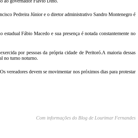
aso ao governador Flávio Dino.
isco Pedreira Júnior e o diretor administrativo Sandro Montenegro é
ado estadual Fábio Macedo e sua presença é notada constantemente no
xercida por pessoas da própria cidade de Peritoró.A maioria dessas
al no turno noturno.
. Os vereadores devem se movimentar nos próximos dias para protestar
Com informações do Blog de Lourimar Fernandes