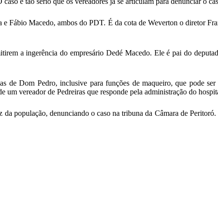
O caso é tão sério que os vereadores já se articulam para denunciar o c
 e Fábio Macedo, ambos do PDT. É da cota de Weverton o diretor Franc
rmitirem a ingerência do empresário Dedé Macedo. Ele é pai do deput
oas de Dom Pedro, inclusive para funções de maqueiro, que pode ser e
 de um vereador de Pedreiras que responde pela administração do hospit
oz da população, denunciando o caso na tribuna da Câmara de Peritoró