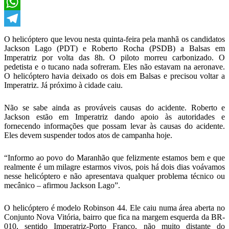
X
WhatsApp
Telegram
O helicóptero que levou nesta quinta-feira pela manhã os candidatos
Jackson Lago (PDT) e Roberto Rocha (PSDB) a Balsas em
Imperatriz por volta das 8h. O piloto morreu carbonizado. O
pedetista e o tucano nada sofreram. Eles não estavam na aeronave.
O helicóptero havia deixado os dois em Balsas e precisou voltar a
Imperatriz. Já próximo à cidade caiu.
Não se sabe ainda as prováveis causas do acidente. Roberto e
Jackson estão em Imperatriz dando apoio às autoridades e
fornecendo informações que possam levar às causas do acidente.
Eles devem suspender todos atos de campanha hoje.
“Informo ao povo do Maranhão que felizmente estamos bem e que
realmente é um milagre estarmos vivos, pois há dois dias voávamos
nesse helicóptero e não apresentava qualquer problema técnico ou
mecânico – afirmou Jackson Lago”.
O helicóptero é modelo Robinson 44. Ele caiu numa área aberta no
Conjunto Nova Vitória, bairro que fica na margem esquerda da BR-
010, sentido Imperatriz-Porto Franco, não muito distante do