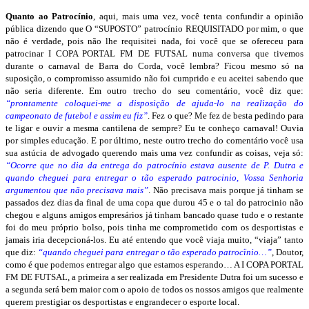
Quanto ao Patrocínio
, aqui, mais uma vez, você tenta confundir a opinião
pública dizendo que O “SUPOSTO” patrocínio REQUISITADO por mim, o que
não é verdade, pois não lhe requisitei nada, foi você que se ofereceu para
patrocinar I COPA PORTAL FM DE FUTSAL numa conversa que tivemos
durante o carnaval de Barra do Corda, você lembra? Ficou mesmo só na
suposição, o compromisso assumido não foi cumprido e eu aceitei sabendo que
não seria diferente. Em outro trecho do seu comentário, você diz que:
“prontamente coloquei-me a disposição de ajuda-lo na realização do
campeonato de futebol e assim eu fiz”
. Fez o que? Me fez de besta pedindo para
te ligar e ouvir a mesma cantilena de sempre? Eu te conheço carnaval! Ouvia
por simples educação. E por último, neste outro trecho do comentário você usa
sua astúcia de advogado querendo mais uma vez confundir as coisas, veja só:
“Ocorre que no dia da entrega do patrocínio estava ausente de P. Dutra e
quando cheguei para entregar o tão esperado patrocinio, Vossa Senhoria
argumentou que não precisava mais”
. Não precisava mais porque já tinham se
passados dez dias da final de uma copa que durou 45 e o tal do patrocinio não
chegou e alguns amigos empresários já tinham bancado quase tudo e o restante
foi do meu próprio bolso, pois tinha me comprometido com os desportistas e
jamais iria decepcioná-los. Eu até entendo que você viaja muito, “viaja” tanto
que diz:
“quando cheguei para entregar o tão esperado patrocïnio…”
, Doutor,
como é que podemos entregar algo que estamos esperando… A I COPA PORTAL
FM DE FUTSAL, a primeira a ser realizada em Presidente Dutra foi um sucesso e
a segunda será bem maior com o apoio de todos os nossos amigos que realmente
querem prestigiar os desportistas e engrandecer o esporte local.