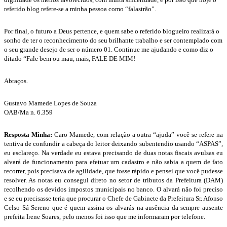
referido blog refere-se a minha pessoa como “falastrão”.
Por final, o futuro a Deus pertence, e quem sabe o referido blogueiro realizará o
sonho de ter o reconhecimento do seu brilhante trabalho e ser contemplado com
o seu grande desejo de ser o número 01. Continue me ajudando e como diz o
ditado “Fale bem ou mau, mais, FALE DE MIM!
Abraços.
Gustavo Mamede Lopes de Souza
OAB/Ma n. 6.359
Resposta Minha:
Caro Mamede, com relação a outra “ajuda” você se refere na
tentiva de confundir a cabeça do leitor deixando subentendio usando “ASPAS”,
eu esclareço. Na verdade eu estava precisando de duas notas fiscais avulsas eu
alvará de funcionamento para efetuar um cadastro e não sabia a quem de fato
recorrer, pois precisava de agilidade, que fosse rápido e pensei que você pudesse
resolver. As notas eu consegui direto no setor de tributos da Prefeitura (DAM)
recolhendo os devidos impostos municipais no banco. O alvará não foi preciso
e se eu precisasse teria que procurar o Chefe de Gabinete da Prefeitura Sr. Afonso
Celso Sá Sereno que é quem assina os alvarás na ausência da sempre ausente
prefeita Irene Soares, pelo menos foi isso que me informaram por telefone.