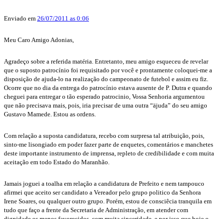
Enviado em
26/07/2011 as 0:06
Meu Caro Amigo Adonias,
Agradeço sobre a referida matéria. Entretanto, meu amigo esqueceu de revelar
que o suposto patrocínio foi requisitado por você e prontamente coloquei-me a
disposição de ajuda-lo na realização do campeonato de futebol e assim eu fiz.
Ocorre que no dia da entrega do patrocínio estava ausente de P. Dutra e quando
cheguei para entregar o tão esperado patrocinio, Vossa Senhoria argumentou
que não precisava mais, pois, iria precisar de uma outra “äjuda” do seu amigo
Gustavo Mamede. Estou as ordens.
Com relação a suposta candidatura, recebo com surpresa tal atribuição, pois,
sinto-me lisongiado em poder fazer parte de enquetes, comentários e manchetes
deste importante instrumento de imprensa, repleto de credibilidade e com muita
aceitação em todo Estado do Maranhão.
Jamais joguei a toalha em relação a candidatura de Prefeito e nem tampouco
afirmei que aceito ser candidato a Vereador pelo grupo politico da Senhora
Irene Soares, ou qualquer outro grupo. Porém, estou de consciêcia tranquila em
tudo que faço a frente da Secretaria de Administração, em atender com
dignidade os menos favorecidos, com muita sinceridade, e por isso que hoje o