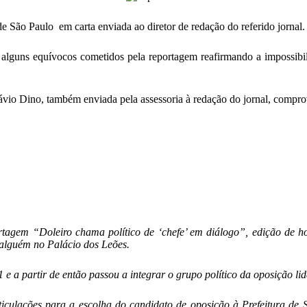
e São Paulo em carta enviada ao diretor de redação do referido jornal.
e alguns equívocos cometidos pela reportagem reafirmando a impossib
io Dino, também enviada pela assessoria à redação do jornal, comprov
rtagem “Doleiro chama político de ‘chefe’ em diálogo”, edição de 
 alguém no Palácio dos Leões.
 partir de então passou a integrar o grupo político da oposição lid
iculações para a escolha do candidato de oposição à Prefeitura de 