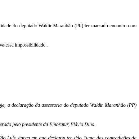
ilidade do deputado Waldir Maranhão (PP) ter marcado encontro com
a essa impossibilidade .
hoje, a declaração da assessoria do deputado Waldir Maranhão (PP)
erado pelo presidente da Embratur, Flávio Dino.
São Luís, época em que declarou ter sido “uma das contradições da