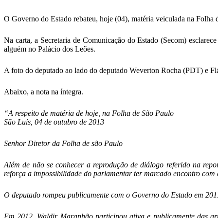
O Governo do Estado rebateu, hoje (04), matéria veiculada na Folha d
Na carta, a Secretaria de Comunicação do Estado (Secom) esclarec
alguém no Palácio dos Leões.
A foto do deputado ao lado do deputado Weverton Rocha (PDT) e Fláv
Abaixo, a nota na íntegra.
“A respeito de matéria de hoje, na Folha de São Paulo
São Luís, 04 de outubro de 2013
Senhor Diretor da Folha de são Paulo
Além de não se conhecer a reprodução de diálogo referido na repo
reforça a impossibilidade do parlamentar ter marcado encontro com
O deputado rompeu publicamente com o Governo do Estado em 2011 e a
Em 2012, Waldir Maranhão participou ativa e publicamente das art