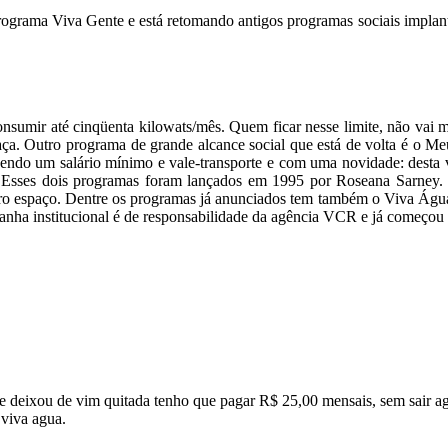
grama Viva Gente e está retomando antigos programas sociais implan
umir até cinqüenta kilowats/mês. Quem ficar nesse limite, não vai ma
aça. Outro programa de grande alcance social que está de volta é o M
endo um salário mínimo e vale-transporte e com uma novidade: desta vez
o. Esses dois programas foram lançados em 1995 por Roseana Sarney
o espaço. Dentre os programas já anunciados tem também o Viva Água.
panha institucional é de responsabilidade da agência VCR e já começou 
e deixou de vim quitada tenho que pagar R$ 25,00 mensais, sem sair ag
 viva agua.