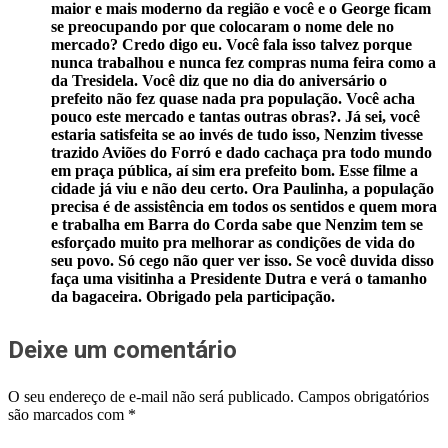
maior e mais moderno da região e você e o George ficam
se preocupando por que colocaram o nome dele no
mercado? Credo digo eu. Você fala isso talvez porque
nunca trabalhou e nunca fez compras numa feira como a
da Tresidela. Você diz que no dia do aniversário o
prefeito não fez quase nada pra população. Você acha
pouco este mercado e tantas outras obras?. Já sei, você
estaria satisfeita se ao invés de tudo isso, Nenzim tivesse
trazido Aviões do Forró e dado cachaça pra todo mundo
em praça pública, aí sim era prefeito bom. Esse filme a
cidade já viu e não deu certo. Ora Paulinha, a população
precisa é de assistência em todos os sentidos e quem mora
e trabalha em Barra do Corda sabe que Nenzim tem se
esforçado muito pra melhorar as condições de vida do
seu povo. Só cego não quer ver isso. Se você duvida disso
faça uma visitinha a Presidente Dutra e verá o tamanho
da bagaceira. Obrigado pela participação.
Deixe um comentário
O seu endereço de e-mail não será publicado.
Campos obrigatórios
são marcados com
*