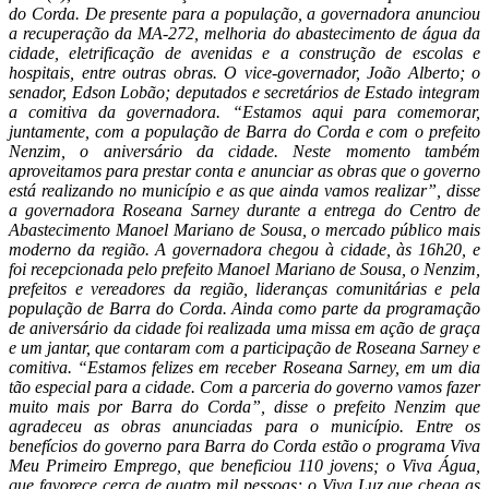
do Corda. De presente para a população, a governadora anunciou
a recuperação da MA-272, melhoria do abastecimento de água da
cidade, eletrificação de avenidas e a construção de escolas e
hospitais, entre outras obras. O vice-governador, João Alberto; o
senador, Edson Lobão; deputados e secretários de Estado integram
a comitiva da governadora. “Estamos aqui para comemorar,
juntamente, com a população de Barra do Corda e com o prefeito
Nenzim, o aniversário da cidade. Neste momento também
aproveitamos para prestar conta e anunciar as obras que o governo
está realizando no município e as que ainda vamos realizar”, disse
a governadora Roseana Sarney durante a entrega do Centro de
Abastecimento Manoel Mariano de Sousa, o mercado público mais
moderno da região. A governadora chegou à cidade, às 16h20, e
foi recepcionada pelo prefeito Manoel Mariano de Sousa, o Nenzim,
prefeitos e vereadores da região, lideranças comunitárias e pela
população de Barra do Corda. Ainda como parte da programação
de aniversário da cidade foi realizada uma missa em ação de graça
e um jantar, que contaram com a participação de Roseana Sarney e
comitiva. “Estamos felizes em receber Roseana Sarney, em um dia
tão especial para a cidade. Com a parceria do governo vamos fazer
muito mais por Barra do Corda”, disse o prefeito Nenzim que
agradeceu as obras anunciadas para o município. Entre os
benefícios do governo para Barra do Corda estão o programa Viva
Meu Primeiro Emprego, que beneficiou 110 jovens; o Viva Água,
que favorece cerca de quatro mil pessoas; o Viva Luz que chega as