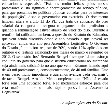
educacionais especiais”. “Estamos muito felizes pelos nossos
professores e isto significa o aperfeiçoamento do serviço público,
para que possamos ter políticas públicas voltadas para os interesses
da população”, disse o governador em exercício. O documento
também altera o artigo 13 do PL, que trata da aplicação do piso
salarial da categoria e assegura o pagamento dos profissionais
quando a remuneração estiver abaixo do valor do piso. Durante a
reunião, foi ratificada, também, a questão do Estatuto do Educador,
que vem sendo discutido desde o ano passado e que deverá ser
aprovado, ainda, este ano pela Assembleia Legislativa. O Governo
do Estado já anunciou reajuste de 20%, sendo 12% aplicados em
outubro e o restante escalonado nos meses de março e setembro de
2012. O secretário José Bernardo Bringel disse que há um esforço
conjunto do governo para que o sistema educacional no Maranhão
seja ainda mais satisfatório no ano que vem. “Estamos falando aqui
de 40 mil professores e, consequentemente, de 40 mil famílias. Este
é um passo muito importante e queremos avançar cada vez mais”,
destacou Bringel. Arnaldo Melo complementou: “Não há estado
forte sem uma educação forte. Não mediremos esforços para que
esta matéria tramite o mais rápido possível na Assembleia
Legislativa”.
As informações são da Secom.