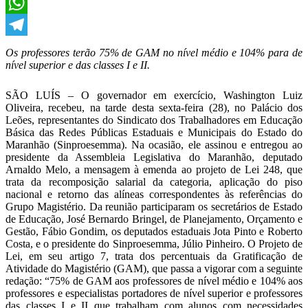
X
WhatsApp
Telegram
Os professores terão 75% de GAM no nível médio e 104% para de
nível superior e das classes I e II.
SÃO LUÍS – O governador em exercício, Washington Luiz
Oliveira, recebeu, na tarde desta sexta-feira (28), no Palácio dos
Leões, representantes do Sindicato dos Trabalhadores em Educação
Básica das Redes Públicas Estaduais e Municipais do Estado do
Maranhão (Sinproesemma). Na ocasião, ele assinou e entregou ao
presidente da Assembleia Legislativa do Maranhão, deputado
Arnaldo Melo, a mensagem à emenda ao projeto de Lei 248, que
trata da recomposição salarial da categoria, aplicação do piso
nacional e retorno das alíneas correspondentes às referências do
Grupo Magistério. Da reunião participaram os secretários de Estado
de Educação, José Bernardo Bringel, de Planejamento, Orçamento e
Gestão, Fábio Gondim, os deputados estaduais Jota Pinto e Roberto
Costa, e o presidente do Sinproesemma, Júlio Pinheiro. O Projeto de
Lei, em seu artigo 7, trata dos percentuais da Gratificação de
Atividade do Magistério (GAM), que passa a vigorar com a seguinte
redação: “75% de GAM aos professores de nível médio e 104% aos
professores e especialistas portadores de nível superior e professores
das classes I e II que trabalham com alunos com necessidades