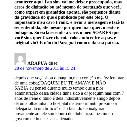
acontecer aqui. Isto sim, vai me deixar preocupado, mas
erros de digitação ou até mesmo de português que você,
como expert em gramática aponta, são pequenos diante
da gravidade do que é publicado por este blog. O
importante meu caro Frank, é levar a mensagem e fazê-la
ser entendida, até mesmo por quem não quer, o resto é
bobagem. Só esclarecendo a você, o meu SOARES que
você sim, quer fazer chacota colocando entre aspas, é
original viu? E não do Paraguai como o da sua patroa.
ARAPUA
disse:
28 de novembro de 2011 às 15:24
depois que voçê sitou o joaquim,meu coração me fez lembrar
de uma coisa;JOAQUIM EU TE AMAVA E NÃO
SABIA,eu pensei durante muito tempo que a pior
adminstração dessa cidade tinha sido a dr joaquim mas com 7
anos de irene o titulo é dela indiscutivelmente,amigo depois
da uma olhadinha no hostpital materno-infantil proximo a
delegacia ‘tá um brinco” e tão falando de inalgurar
novamente aquele sumidouro de dinheiro.só mesmo no
governo de irene e seus alienados