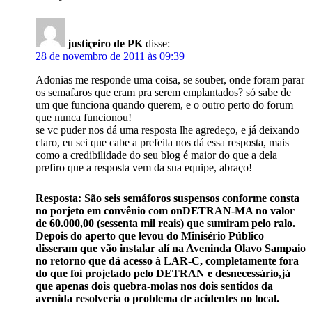
justiçeiro de PK
disse:
28 de novembro de 2011 às 09:39
Adonias me responde uma coisa, se souber, onde foram parar
os semafaros que eram pra serem emplantados? só sabe de
um que funciona quando querem, e o outro perto do forum
que nunca funcionou!
se vc puder nos dá uma resposta lhe agredeço, e já deixando
claro, eu sei que cabe a prefeita nos dá essa resposta, mais
como a credibilidade do seu blog é maior do que a dela
prefiro que a resposta vem da sua equipe, abraço!
Resposta: São seis semáforos suspensos conforme consta
no porjeto em convênio com onDETRAN-MA no valor
de 60.000,00 (sessenta mil reais) que sumiram pelo ralo.
Depois do aperto que levou do Minisério Público
disseram que vão instalar alí na Aveninda Olavo Sampaio
no retorno que dá acesso à LAR-C, completamente fora
do que foi projetado pelo DETRAN e desnecessário,já
que apenas dois quebra-molas nos dois sentidos da
avenida resolveria o problema de acidentes no local.