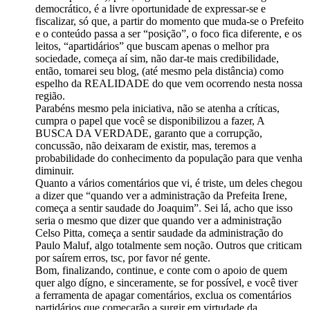
democrático, é a livre oportunidade de expressar-se e
fiscalizar, só que, a partir do momento que muda-se o Prefeito
e o conteúdo passa a ser “posição”, o foco fica diferente, e os
leitos, “apartidários” que buscam apenas o melhor pra
sociedade, começa aí sim, não dar-te mais credibilidade,
então, tomarei seu blog, (até mesmo pela distância) como
espelho da REALIDADE do que vem ocorrendo nesta nossa
região.
Parabéns mesmo pela iniciativa, não se atenha a críticas,
cumpra o papel que você se disponibilizou a fazer, A
BUSCA DA VERDADE, garanto que a corrupção,
concussão, não deixaram de existir, mas, teremos a
probabilidade do conhecimento da população para que venha
diminuir.
Quanto a vários comentários que vi, é triste, um deles chegou
a dizer que “quando ver a administração da Prefeita Irene,
começa a sentir saudade do Joaquim”. Sei lá, acho que isso
seria o mesmo que dizer que quando ver a administração
Celso Pitta, começa a sentir saudade da administração do
Paulo Maluf, algo totalmente sem noção. Outros que criticam
por saírem erros, tsc, por favor né gente.
Bom, finalizando, continue, e conte com o apoio de quem
quer algo dígno, e sinceramente, se for possível, e você tiver
a ferramenta de apagar comentários, exclua os comentários
partidários que começarão a surgir em virtudade da