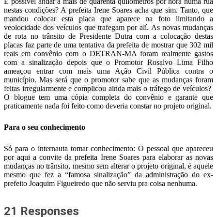
É possível andar a mais de quarenta quilômetros por hora numa rua
nestas condições? A prefeita Irene Soares acha que sim. Tanto, que
mandou colocar esta placa que aparece na foto limitando a
veolocidade dos veículos que trafegam por alí. As novas mudanças
de rota no trânsito de Presidente Dutra com a colocação destas
placas faz parte de uma tentativa da prefeita de mostrar que 302 mil
reais em convênio com o DETRAN-MA foram realmente gastos
com a sinalização depois que o Promotor Rosalvo Lima Filho
ameaçou entrar com mais uma Ação Civil Pública contra o
município. Mas será que o promotor sabe que as mudanças foram
feitas irregularmente e complicou ainda mais o tráfego de veículos?
O blogue tem uma cópia completa do convênio e garante que
praticamente nada foi feito como deveria constar no projeto original.
Para o seu conhecimento
Só para o internauta tomar conhecimento: O pessoal que apareceu
por aqui a convite da prefeita Irene Soares para elaborar as novas
mudanças no trânsito, mesmo sem alterar o projeto original, é aquele
mesmo que fez a “famosa sinalização” da administração do ex-
prefeito Joaquim Figueiredo que não serviu pra coisa nenhuma.
21 Responses