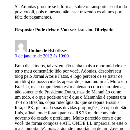
Sr. Adonias procure se informar, sobre o transporte escolar do
pov. creoli, pois o mesmo não estar trazendo os alunos por
falta de pagamentos.
Resposta: Pode deixar. Vou ver isso sim. Obrigado.
Júnior de Bsb
disse:
9 de janeiro de 2012 às 10:00
Bom dia a todos, talvez eu não tenha mais a oportunidade de
ter o meu comentário lido por você, Adonias, descobri seu
blog pelo Jornal Atos e Fatos, e logo percebi de se tratar de
um blog da nossa cidade, apesar de já não morar aí. Moro em
Brasília, mas sempre tento estar antenado com os problemas,
não somente de Presidente Dutra, mas do Maranhão como
um todo, e o que pode-se ver é que o Maranhão é apenas um
3×4 do Brasília, cópia fidedígna do que se repara Brasil a
fora, e PK, guardada suas devidas proporções, é cópia de São
Luís, afinal, onde foram parar os R$ 73 mi do convênio
governo do estado x prefeitura. Muito parecido com o que
você, de forma corajosa e ATÉ ONDE LI, Imparcial (e este o
mais importante), pois, a grande importância de um governo