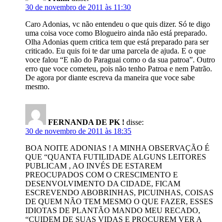
30 de novembro de 2011 às 11:30
Caro Adonias, vc não entendeu o que quis dizer. Só te digo
uma coisa voce como Blogueiro ainda não está preparado.
Olha Adonias quem critica tem que está preparado para ser
criticado. Eu quis foi te dar uma parcela de ajuda. E o que
voce falou “E não do Paraguai como o da sua patroa”. Outro
erro que voce cometeu, pois não tenho Patroa e nem Patrão.
De agora por diante escreva da maneira que voce sabe
mesmo.
FERNANDA DE PK !
disse:
30 de novembro de 2011 às 18:35
BOA NOITE ADONIAS ! A MINHA OBSERVAÇÃO É
QUE “QUANTA FUTILIDADE ALGUNS LEITORES
PUBLICAM , AO INVÉS DE ESTAREM
PREOCUPADOS COM O CRESCIMENTO E
DESENVOLVIMENTO DA CIDADE, FICAM
ESCREVENDO ABOBRINHAS, PICUINHAS, COISAS
DE QUEM NÃO TEM MESMO O QUE FAZER, ESSES
IDIOTAS DE PLANTÃO MANDO MEU RECADO,
“CUIDEM DE SUAS VIDAS E PROCUREM VER A