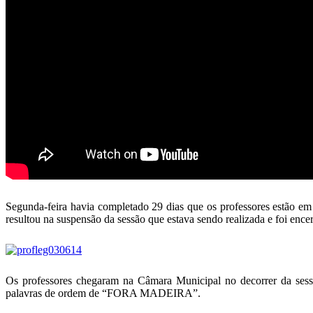
Segunda-feira havia completado 29 dias que os professores estão em 
resultou na suspensão da sessão que estava sendo realizada e foi ence
Os professores chegaram na Câmara Municipal no decorrer da sessão
palavras de ordem de “FORA MADEIRA”.