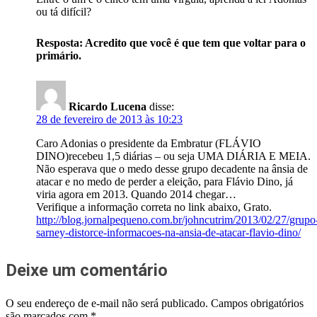
ou tá difícil?
Resposta: Acredito que você é que tem que voltar para o
primário.
Ricardo Lucena
disse:
28 de fevereiro de 2013 às 10:23
Caro Adonias o presidente da Embratur (FLÁVIO
DINO)recebeu 1,5 diárias – ou seja UMA DIÁRIA E MEIA.
Não esperava que o medo desse grupo decadente na ânsia de
atacar e no medo de perder a eleição, para Flávio Dino, já
viria agora em 2013. Quando 2014 chegar…
Verifique a informação correta no link abaixo, Grato.
http://blog.jornalpequeno.com.br/johncutrim/2013/02/27/grupo
sarney-distorce-informacoes-na-ansia-de-atacar-flavio-dino/
Deixe um comentário
O seu endereço de e-mail não será publicado.
Campos obrigatórios
são marcados com
*