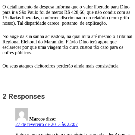
O detalhamento da despesa informa que o valor liberado para Dino
para ir a São Paulo foi de meros R$ 428,66, que não condiz com as
15 diárias liberadas, conforme discriminado no relatório (com grifo
nosso). Tal disparidade carece, portanto, de explicação.
No auge da sua sanha acusadora, na qual mira até mesmo o Tribunal
Regional Eleitoral do Maranhão, Flávio Dino terá agora que
esclarecer por que uma viagem tão curta custou tão caro para os
cofres públicos.
Ou seus ataques eleitoreiros perderão ainda mais consistência.
2 Responses
Marcos
disse:
27 de fevereiro de 2013 às 22:07
Entre o um e o cinco tem uma vírgula, aprenda a ler Adonias