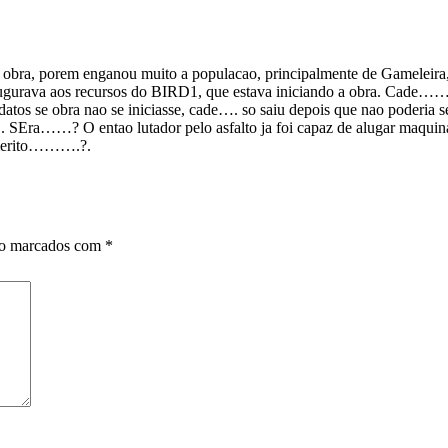
 obra, porem enganou muito a populacao, principalmente de Gameleira,
o inaugurava aos recursos do BIRD1, que estava iniciando a obra. 
andatos se obra nao se iniciasse, cade…. so saiu depois que nao poderi
SEra……? O entao lutador pelo asfalto ja foi capaz de alugar maquin
 merito……….?.
ão marcados com
*