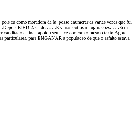
 pois eu como moradora de la, posso enumerar as varias vezes que fui
Cade……..Depois BIRD 2. Cade…….E varias outras inauguracoes……Sem
a ser canditado e ainda apoiou seu sucessor com o mesmo texto.Agora
as particulares, para ENGANAR a populacao de que o asfalto estava