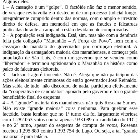
Alguns deles:
1 – A cassação é um “golpe”. O factóide não faz o menor sentido,
de vez que reviravolta é o desfecho de um processo judicial longo,
integralmente cumprido dentro das normas, com o amplo e irrestrito
direito de defesa, um memorial em que as fraudes e falcatruas
praticadas durante a campanha estão devidamente comprovadas.
2 – A população está indignada. Está, sim, mas não com a denúncia
feita pela coligação “Maranhão – A Força do Povo”, nem com a
cassação do mandato do governador por corrupção eleitoral. A
indignação da esmagadora maioria dos maranhenses, a começar pela
população de São Luís, é com um governo que se vendeu como
“libertador” e terminou aprisionando o Maranhão na história como
palco de falcatruas eleitorais.
3 – Jackson Lago é inocente. Não é. Alega que não participou das
ações eleitoralmente criminosas do então governador José Reinaldo.
Mas sabia de tudo, não discordou de nada, participou efetivamente
da “cooperativa de candidatos” apoiada pelo governo e foi o grande
beneficiário final do esquema.
4 – A “grande” maioria dos maranhenses não quis Roseana Sarney.
Não existe “grande maioria” coisa nenhuma. Para quebrar esse
factóide, basta lembrar que no 1º turno ela foi largamente vitoriosa
com 1.282.053 votos contra apenas 933.089 do candidato do PDT,
e no 2º turno, apesar do esquema de compra de votos, Roseana
recebeu 1.295.880 contra 1.393.754 de Lago. Ou seja, a tal “grande
maioria” é pura falácia.