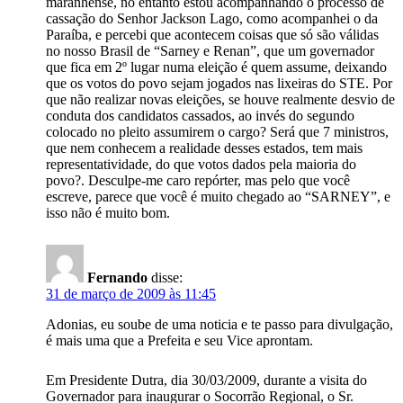
maranhense, no entanto estou acompanhando o processo de
cassação do Senhor Jackson Lago, como acompanhei o da
Paraíba, e percebi que acontecem coisas que só são válidas
no nosso Brasil de “Sarney e Renan”, que um governador
que fica em 2º lugar numa eleição é quem assume, deixando
que os votos do povo sejam jogados nas lixeiras do STE. Por
que não realizar novas eleições, se houve realmente desvio de
conduta dos candidatos cassados, ao invés do segundo
colocado no pleito assumirem o cargo? Será que 7 ministros,
que nem conhecem a realidade desses estados, tem mais
representatividade, do que votos dados pela maioria do
povo?. Desculpe-me caro repórter, mas pelo que você
escreve, parece que você é muito chegado ao “SARNEY”, e
isso não é muito bom.
Fernando
disse:
31 de março de 2009 às 11:45
Adonias, eu soube de uma noticia e te passo para divulgação,
é mais uma que a Prefeita e seu Vice aprontam.
Em Presidente Dutra, dia 30/03/2009, durante a visita do
Governador para inaugurar o Socorrão Regional, o Sr.