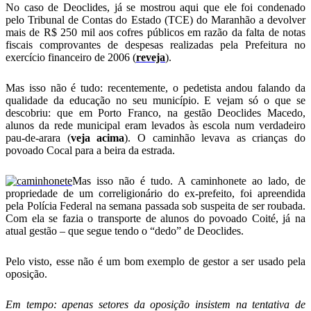
No caso de Deoclides, já se mostrou aqui que ele foi condenado
pelo Tribunal de Contas do Estado (TCE) do Maranhão a devolver
mais de R$ 250 mil aos cofres públicos em razão da falta de notas
fiscais comprovantes de despesas realizadas pela Prefeitura no
exercício financeiro de 2006 (
reveja
).
Mas isso não é tudo: recentemente, o pedetista andou falando da
qualidade da educação no seu município. E vejam só o que se
descobriu: que em Porto Franco, na gestão Deoclides Macedo,
alunos da rede municipal eram levados às escola num verdadeiro
pau-de-arara (
veja acima
). O caminhão levava as crianças do
povoado Cocal para a beira da estrada.
Mas isso não é tudo. A caminhonete ao lado, de
propriedade de um correligionário do ex-prefeito, foi apreendida
pela Polícia Federal na semana passada sob suspeita de ser roubada.
Com ela se fazia o transporte de alunos do povoado Coité, já na
atual gestão – que segue tendo o “dedo” de Deoclides.
Pelo visto, esse não é um bom exemplo de gestor a ser usado pela
oposição.
Em tempo: apenas setores da oposição insistem na tentativa de