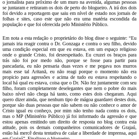
o jornalista para próximo de um muro na avenida, algumas pessoas
se juntaram e retiraram os dois de perto do blogueiro. A irá dos dois
foi devido a reportagem que saiu em nível de estado nos jornais de
folhas e sites, caso este que não era uma matéria escondida da
população e que foi oferecida pelo Ministério Público.
Em nota a esta redação o proprietário do blog disse o seguinte: “Eu
jamais iria reagir contra o Dr. Gonzaga e contra o seu filho, devido
uma condição especial em que eu estava, em um espaço religioso
onde o grande Cristo, foi desrespeitado. Eu cruzei os braços para
trás não foi por medo não, porque se fosse para partir para
pancadaria, eu não pensaria duas vezes e me pegava nos murros
mais esse tal Aritanã, eu não reagi porque o momento não era
propicio para agressões e acima de tudo eu estava respeitando o
local há qual eu estava, coisa que o Dr. Não fez juntamente com seu
filho, foram completamente deselegantes que nem o pobre do mais
baixo nível não chega há tanto, como estes dois chegaram. Aqui
quero dizer ainda, que nenhum tipo de mágoa guardarei destes dois,
porque são duas pessoas que não sabem ou não conhece o amor de
Cristo igual eu conheço, por mim não tenho nada contra os dois,
mas o MP (Ministério Público) já foi informado da agressão e que
estou apenas emitindo um direito de resposta no blog contra esta
atitude, pois os demais companheiros comunicadores de Grajaú,
estão há mercê desta tentativa de calar a liberdade de imprensa, aqui
em Grajaú”. Finalizou o blogueiro.