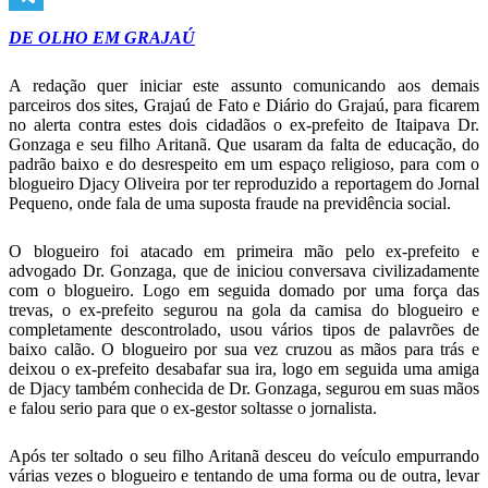
Telegram
DE OLHO EM GRAJAÚ
A redação quer iniciar este assunto comunicando aos demais
parceiros dos sites, Grajaú de Fato e Diário do Grajaú, para ficarem
no alerta contra estes dois cidadãos o ex-prefeito de Itaipava Dr.
Gonzaga e seu filho Aritanã. Que usaram da falta de educação, do
padrão baixo e do desrespeito em um espaço religioso, para com o
blogueiro Djacy Oliveira por ter reproduzido a reportagem do Jornal
Pequeno, onde fala de uma suposta fraude na previdência social.
O blogueiro foi atacado em primeira mão pelo ex-prefeito e
advogado Dr. Gonzaga, que de iniciou conversava civilizadamente
com o blogueiro. Logo em seguida domado por uma força das
trevas, o ex-prefeito segurou na gola da camisa do blogueiro e
completamente descontrolado, usou vários tipos de palavrões de
baixo calão. O blogueiro por sua vez cruzou as mãos para trás e
deixou o ex-prefeito desabafar sua ira, logo em seguida uma amiga
de Djacy também conhecida de Dr. Gonzaga, segurou em suas mãos
e falou serio para que o ex-gestor soltasse o jornalista.
Após ter soltado o seu filho Aritanã desceu do veículo empurrando
várias vezes o blogueiro e tentando de uma forma ou de outra, levar