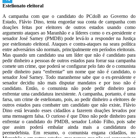
Estelionato eleitoral
Telegram
A campanha com que o candidato do PCdoB ao Governo do
Estado, Flávio Dino, tenta engordar sua conta de campanha com
doações feitas por eleitores de outros estados usando como
argumento ataques ao Maranhão e a líderes como o ex-presidente e
senador José Sarney (PMDB) pode levá-lo a responder na Justiça
por estelionato eleitoral. Ataques e contra-ataques na seara política
entre adversários são normais, principalmente em períodos eleitorais.
Mas quando um candidato usa um líder que não é candidato para
pedir dinheiro a pessoas de outros estados para forrar sua campanha
comete um crime, que poderá se configurar pelo fato de o comunista
pedir dinheiro para “enfrentar” um nome que não é candidato, o
senador José Sarney. Todo maranhense sabe que o ex-presidente e
senador decidiu não mais disputar mandatos e por isso não é
candidato. Então, o comunista não pode pedir dinheiro para
enfrentar uma candidatura inexistente. A campanha, portanto, é uma
farsa, um crime de estelionato, pois, ao pedir dinheiro a eleitores de
outros estados para combater um candidato que não existe, Flávio
Dino está levando esses cidadãos a fazerem doações levados por
uma mensagem falsa. O curioso é que Dino não pede dinheiro para
enfrentar o candidato do PMDB, senador Lobão Filho, pois sabe
que assim poderá embalar ainda mais a candidatura do
peemedebista. Em resumo, o comunista engana cidadãos, no