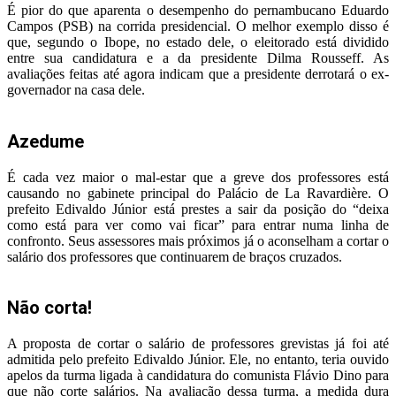
É pior do que aparenta o desempenho do pernambucano Eduardo
Campos (PSB) na corrida presidencial. O melhor exemplo disso é
que, segundo o Ibope, no estado dele, o eleitorado está dividido
entre sua candidatura e a da presidente Dilma Rousseff. As
avaliações feitas até agora indicam que a presidente derrotará o ex-
governador na casa dele.
Azedume
É cada vez maior o mal-estar que a greve dos professores está
causando no gabinete principal do Palácio de La Ravardière. O
prefeito Edivaldo Júnior está prestes a sair da posição do “deixa
como está para ver como vai ficar” para entrar numa linha de
confronto. Seus assessores mais próximos já o aconselham a cortar o
salário dos professores que continuarem de braços cruzados.
Não corta!
A proposta de cortar o salário de professores grevistas já foi até
admitida pelo prefeito Edivaldo Júnior. Ele, no entanto, teria ouvido
apelos da turma ligada à candidatura do comunista Flávio Dino para
que não corte salários. Na avaliação dessa turma, a medida dura