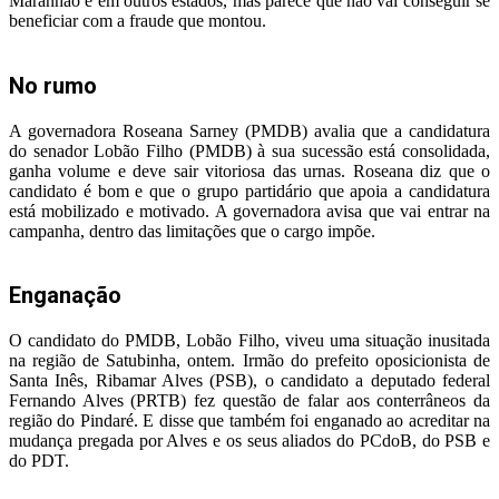
Maranhão e em outros estados, mas parece que não vai conseguir se
beneficiar com a fraude que montou.
No rumo
A governadora Roseana Sarney (PMDB) avalia que a candidatura
do senador Lobão Filho (PMDB) à sua sucessão está consolidada,
ganha volume e deve sair vitoriosa das urnas. Roseana diz que o
candidato é bom e que o grupo partidário que apoia a candidatura
está mobilizado e motivado. A governadora avisa que vai entrar na
campanha, dentro das limitações que o cargo impõe.
Enganação
O candidato do PMDB, Lobão Filho, viveu uma situação inusitada
na região de Satubinha, ontem. Irmão do prefeito oposicionista de
Santa Inês, Ribamar Alves (PSB), o candidato a deputado federal
Fernando Alves (PRTB) fez questão de falar aos conterrâneos da
região do Pindaré. E disse que também foi enganado ao acreditar na
mudança pregada por Alves e os seus aliados do PCdoB, do PSB e
do PDT.