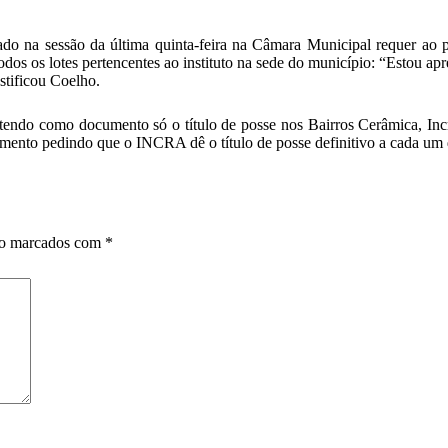
do na sessão da última quinta-feira na Câmara Municipal requer ao 
todos os lotes pertencentes ao instituto na sede do município: “Estou 
ustificou Coelho.
ndo como documento só o título de posse nos Bairros Cerâmica, Incra
erimento pedindo que o INCRA dê o título de posse definitivo a cada um
ão marcados com
*