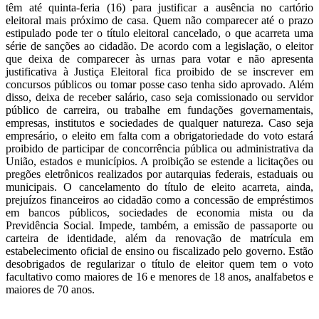
têm até quinta-feria (16) para justificar a ausência no cartório
eleitoral mais próximo de casa. Quem não comparecer até o prazo
estipulado pode ter o título eleitoral cancelado, o que acarreta uma
série de sanções ao cidadão. De acordo com a legislação, o eleitor
que deixa de comparecer às urnas para votar e não apresenta
justificativa à Justiça Eleitoral fica proibido de se inscrever em
concursos públicos ou tomar posse caso tenha sido aprovado. Além
disso, deixa de receber salário, caso seja comissionado ou servidor
público de carreira, ou trabalhe em fundações governamentais,
empresas, institutos e sociedades de qualquer natureza. Caso seja
empresário, o eleito em falta com a obrigatoriedade do voto estará
proibido de participar de concorrência pública ou administrativa da
União, estados e municípios. A proibição se estende a licitações ou
pregões eletrônicos realizados por autarquias federais, estaduais ou
municipais. O cancelamento do título de eleito acarreta, ainda,
prejuízos financeiros ao cidadão como a concessão de empréstimos
em bancos públicos, sociedades de economia mista ou da
Previdência Social. Impede, também, a emissão de passaporte ou
carteira de identidade, além da renovação de matrícula em
estabelecimento oficial de ensino ou fiscalizado pelo governo. Estão
desobrigados de regularizar o título de eleitor quem tem o voto
facultativo como maiores de 16 e menores de 18 anos, analfabetos e
maiores de 70 anos.