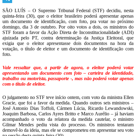
Telegram
SÃO LUÍS – O Supremo Tribunal Federal (STF) decidiu, nesta
quinta-feira (30), que o eleitor brasileiro poderá apresentar apenas
um documento de identificação, com foto, pra votar no próximo
domingo, dia 3 de outubro. Por oito votos a dois, os ministros do
STF foram a favor da Ação Direta de Inconstitucionalidade (ADI)
ajuizada pelo PT, contra determinação da Justiça Eleitoral, que
exigia que o eleitor apresentasse dois documentos na hora da
votação, o título de eleitor e um documento de identificação com
foto.
Vale ressaltar que, a partir de agora, o eleitor poderá votar
apresentando um documento com foto – carteira de identidade,
trabalho ou motorista, passaporte -, mas não poderá votar apenas
com o título de eleitor.
O julgamento no STF teve início ontem, com voto da ministra Ellen
Gracie, que foi a favor da medida. Quando outros seis ministros –
José Antonio Dias Toffoli, Cármen Lúcia, Ricardo Lewandowski,
Joaquim Barbosa, Carlos Ayres Britto e Marco Aurélio – já haviam
acompanhado o voto da relatora da medida cautelar, o ministro
Gilmar Mendes pediu vista do processo. Os ministros tentaram
demovê-lo da ideia, mas ele se comprometeu em apresentar seu voto
na sessão desta quinta-feira (30).