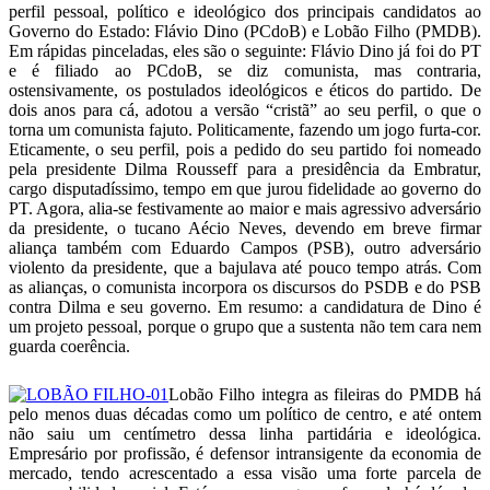
perfil pessoal, político e ideológico dos principais candidatos ao
Governo do Estado: Flávio Dino (PCdoB) e Lobão Filho (PMDB).
Em rápidas pinceladas, eles são o seguinte: Flávio Dino já foi do PT
e é filiado ao PCdoB, se diz comunista, mas contraria,
ostensivamente, os postulados ideológicos e éticos do partido. De
dois anos para cá, adotou a versão “cristã” ao seu perfil, o que o
torna um comunista fajuto. Politicamente, fazendo um jogo furta-cor.
Eticamente, o seu perfil, pois a pedido do seu partido foi nomeado
pela presidente Dilma Rousseff para a presidência da Embratur,
cargo disputadíssimo, tempo em que jurou fidelidade ao governo do
PT. Agora, alia-se festivamente ao maior e mais agressivo adversário
da presidente, o tucano Aécio Neves, devendo em breve firmar
aliança também com Eduardo Campos (PSB), outro adversário
violento da presidente, que a bajulava até pouco tempo atrás. Com
as alianças, o comunista incorpora os discursos do PSDB e do PSB
contra Dilma e seu governo. Em resumo: a candidatura de Dino é
um projeto pessoal, porque o grupo que a sustenta não tem cara nem
guarda coerência.
Lobão Filho integra as fileiras do PMDB há
pelo menos duas décadas como um político de centro, e até ontem
não saiu um centímetro dessa linha partidária e ideológica.
Empresário por profissão, é defensor intransigente da economia de
mercado, tendo acrescentado a essa visão uma forte parcela de