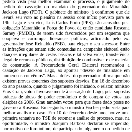
pedido vista para melhor examinar o processo, o julgamento do
pedido de cassação do mandato do governador do Maranhão,
Jackson Lago (PDT). O gabinete do ministro já confirmou que ele
levará seu voto ao plenário na sessão com início previsto para as
19h. Lago e seu vice, Luís Carlos Porto (PPS), são acusados pela
coligação Maranhão: a Força do Povo, da então candidata Roseana
Sarney (PMDB), de terem sido favorecidos por um esquema que
cooptava e corrompia lideranças políticas, articulado pelo ex-
governador José Reinaldo (PSB), para eleger o seu sucessor. Entre
as infrações que teriam sido cometidas na campanha eleitoral estão
doações irregulares de cestas básicas e kit salva-vidas, transferência
ilegal de recursos públicos, distribuição de combustível e de material
de construção. A Procuradoria Geral Eleitoral recomendou a
cassação de Jackson Lago, ao apontar “desvio de finalidade em
numerosos convênios”. Mas a defesa do governador afirma que não
existem provas concretas dos supostos desvios. Em 18 de dezembro
do ano passado, quando o julgamento foi iniciado, o relator, ministro
Eros Grau, votou favoravelmente à cassação de Lago, pela supostas
práticas de abuso de poder econômico e de compra de votos nas
eleições de 2006. Grau também votou para que fosse dado posse no
governo a Roseana. Em seguida, o ministro Fischer pediu vista para
melhor analisar o caso. Em 10 de fevereiro deste ano, houve uma
primeira tentativa no TSE de retomar a análise do processo, mas, na
oportunidade, o ministro Joaquim Barbosa declarou-se impedido,
por motivo de foro íntimo, de participar do julgamento do pedido de