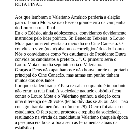
RETA FINAL
Aos que lembram o Valeriano Américo perderia a eleição
para o Louro Mota, se não fosse o grande erro da campanha
do Louro na reta final.
Eu e o Edésio, ainda adolescentes, convidamos devidamente
instruídos pelo líder político, Sr. Benedito Teixeira, o Louro
Mota para uma entrevista ao meio dia no Cine Canecão. O
convite ao vivo (no ar) abalou os correligionários do Louro.
Nós o convidamos como “os estudantes de Presidente Dutra
convida os candidatos a prefeito…”. O primeiro seria o
Louro Mota e no dia seguinte seria o Valeriano.
Graças a Deus não apanhamos e não houve morte na portaria
principal do Cine Canecão, mas armas em punho tinham
muitos dos dois lados.
Por que esta lembrança? Para ressaltar o quanto é importante
não errar na reta final. A sociedade naquele episódio ficou
contra o Louro Mota e o Valeriano ganhou a eleição com
uma diferença de 28 votos (tenho dúvidas se 28 ou 228 – não
consigo tirar da memória o número 28). O erro foi atacar os
estudantes. O fato gerou protestos e repulsa da sociedade,
resultando na virada da candidatura Valeriano (naquela época
a pesquisa era boca-a-boca sem as ferramentas atuais da
estatística).