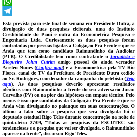
X
WhatsApp
Telegram
Está prevista para este final de semana em Presidente Dutra, a
divulgação de duas pesquisas eleitorais, uma do Instituto
Credibilidade do Piaui e outra da Econométrica Pesquisa e
Engenharia Ltda. Curiosamente as duas pesquisas foram
contratadas por pessoas ligadas à Coligação Pra Frente é que se
Anda que tem como candidato Raimundinho da Audiolar
(PTB). O Credibilidade tem como contratante o
Jornalista e
Blogueiro Johm Cutrim
amigo pessoal do ainda vereador
Aristeu Nunes (
Confira aqui
) e a Enconométrica pela TV Rio
Flores, canal de TV da Prefeitura de Presidente Dutra cedido
ao Sr. Rodrigues, coordenador da campanha do petebista (
Veja
aqui
). As duas pesquisas deverão apresentar resultados
idênticos com Raimundinho à frente do seu adversário Juran
Carvalho (PV) ou na pior das hipóteses em empate técnico. Pelo
menos é isso que candidatos da Coligação Pra Frente é que se
Anda vêm divulgando no palanque em suas concentrações. O
último a falar sobre a pesquisa que será divulgada foi o
deputado estadual Rigo Teles durante concentração na noite de
quinta-feira 27/09, “Todas as pesquisas da ESCUTEC são
tendenciosas e a pesquisa que vai ser divulgada, o Raimundinho
aparece na frente”, discursou Rigo Teles.