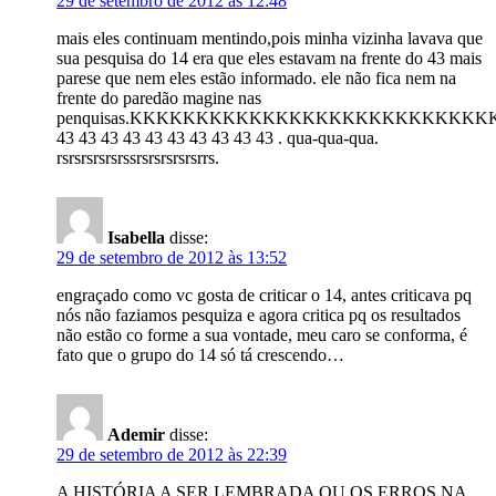
29 de setembro de 2012 às 12:48
mais eles continuam mentindo,pois minha vizinha lavava que
sua pesquisa do 14 era que eles estavam na frente do 43 mais
parese que nem eles estão informado. ele não fica nem na
frente do paredão magine nas
penquisas.KKKKKKKKKKKKKKKKKKKKKKKKKK
43 43 43 43 43 43 43 43 43 43 . qua-qua-qua.
rsrsrsrsrsrssrsrsrsrsrsrrs.
Isabella
disse:
29 de setembro de 2012 às 13:52
engraçado como vc gosta de criticar o 14, antes criticava pq
nós não faziamos pesquiza e agora critica pq os resultados
não estão co forme a sua vontade, meu caro se conforma, é
fato que o grupo do 14 só tá crescendo…
Ademir
disse:
29 de setembro de 2012 às 22:39
A HISTÓRIA A SER LEMBRADA OU OS ERROS NA