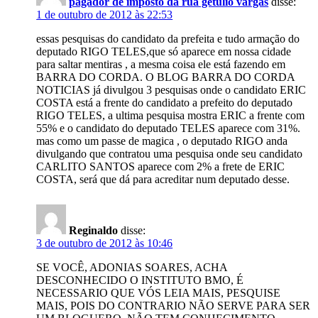
pagador de imposto da rua getulio vargas
disse:
1 de outubro de 2012 às 22:53
essas pesquisas do candidato da prefeita e tudo armação do
deputado RIGO TELES,que só aparece em nossa cidade
para saltar mentiras , a mesma coisa ele está fazendo em
BARRA DO CORDA. O BLOG BARRA DO CORDA
NOTICIAS já divulgou 3 pesquisas onde o candidato ERIC
COSTA está a frente do candidato a prefeito do deputado
RIGO TELES, a ultima pesquisa mostra ERIC a frente com
55% e o candidato do deputado TELES aparece com 31%.
mas como um passe de magica , o deputado RIGO anda
divulgando que contratou uma pesquisa onde seu candidato
CARLITO SANTOS aparece com 2% a frete de ERIC
COSTA, será que dá para acreditar num deputado desse.
Reginaldo
disse:
3 de outubro de 2012 às 10:46
SE VOCÊ, ADONIAS SOARES, ACHA
DESCONHECIDO O INSTITUTO BMO, É
NECESSARIO QUE VÓS LEIA MAIS, PESQUISE
MAIS, POIS DO CONTRARIO NÃO SERVE PARA SER