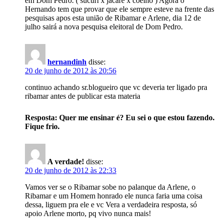
em Dom Pedro. ( sucurí x jacaré x coelho ) Agora o
Hernando tem que provar que ele sempre esteve na frente das
pesquisas apos esta união de Ribamar e Arlene, dia 12 de
julho sairá a nova pesquisa eleitoral de Dom Pedro.
hernandinh
disse:
20 de junho de 2012 às 20:56
continuo achando sr.blogueiro que vc deveria ter ligado pra
ribamar antes de publicar esta materia
Resposta: Quer me ensinar é? Eu sei o que estou fazendo.
Fique frio.
A verdade!
disse:
20 de junho de 2012 às 22:33
Vamos ver se o Ribamar sobe no palanque da Arlene, o
Ribamar e um Homem honrado ele nunca faria uma coisa
dessa, liguem pra ele e vc Vera a verdadeira resposta, só
apoio Arlene morto, pq vivo nunca mais!