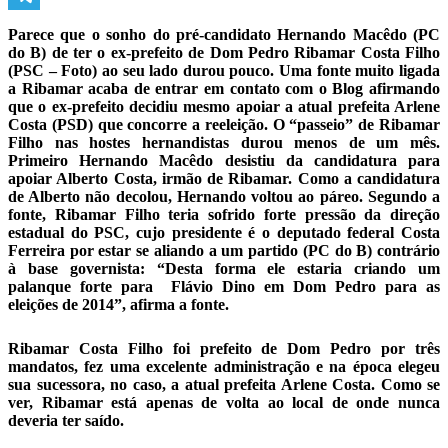
Telegram
Parece que o sonho do pré-candidato Hernando Macêdo (PC
do B) de ter o ex-prefeito de Dom Pedro Ribamar Costa Filho
(PSC – Foto) ao seu lado durou pouco. Uma fonte muito ligada
a Ribamar acaba de entrar em contato com o Blog afirmando
que o ex-prefeito decidiu mesmo apoiar a atual prefeita Arlene
Costa (PSD) que concorre a reeleição. O “passeio” de Ribamar
Filho nas hostes hernandistas durou menos de um mês.
Primeiro Hernando Macêdo desistiu da candidatura para
apoiar Alberto Costa, irmão de Ribamar. Como a candidatura
de Alberto não decolou, Hernando voltou ao páreo. Segundo a
fonte, Ribamar Filho teria sofrido forte pressão da direção
estadual do PSC, cujo presidente é o deputado federal Costa
Ferreira por estar se aliando a um partido (PC do B) contrário
à base governista: “Desta forma ele estaria criando um
palanque forte para Flávio Dino em Dom Pedro para as
eleições de 2014”, afirma a fonte.
Ribamar Costa Filho foi prefeito de Dom Pedro por três
mandatos, fez uma excelente administração e na época elegeu
sua sucessora, no caso, a atual prefeita Arlene Costa. Como se
ver, Ribamar está apenas de volta ao local de onde nunca
deveria ter saído.