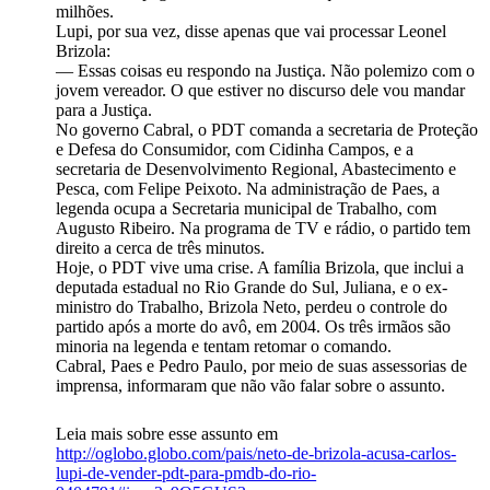
milhões.
Lupi, por sua vez, disse apenas que vai processar Leonel
Brizola:
— Essas coisas eu respondo na Justiça. Não polemizo com o
jovem vereador. O que estiver no discurso dele vou mandar
para a Justiça.
No governo Cabral, o PDT comanda a secretaria de Proteção
e Defesa do Consumidor, com Cidinha Campos, e a
secretaria de Desenvolvimento Regional, Abastecimento e
Pesca, com Felipe Peixoto. Na administração de Paes, a
legenda ocupa a Secretaria municipal de Trabalho, com
Augusto Ribeiro. Na programa de TV e rádio, o partido tem
direito a cerca de três minutos.
Hoje, o PDT vive uma crise. A família Brizola, que inclui a
deputada estadual no Rio Grande do Sul, Juliana, e o ex-
ministro do Trabalho, Brizola Neto, perdeu o controle do
partido após a morte do avô, em 2004. Os três irmãos são
minoria na legenda e tentam retomar o comando.
Cabral, Paes e Pedro Paulo, por meio de suas assessorias de
imprensa, informaram que não vão falar sobre o assunto.
Leia mais sobre esse assunto em
http://oglobo.globo.com/pais/neto-de-brizola-acusa-carlos-
lupi-de-vender-pdt-para-pmdb-do-rio-