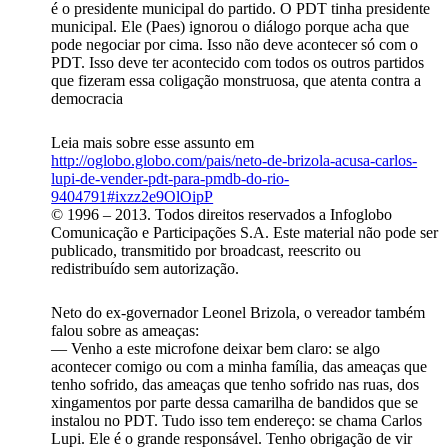
é o presidente municipal do partido. O PDT tinha presidente
municipal. Ele (Paes) ignorou o diálogo porque acha que
pode negociar por cima. Isso não deve acontecer só com o
PDT. Isso deve ter acontecido com todos os outros partidos
que fizeram essa coligação monstruosa, que atenta contra a
democracia
Leia mais sobre esse assunto em
http://oglobo.globo.com/pais/neto-de-brizola-acusa-carlos-
lupi-de-vender-pdt-para-pmdb-do-rio-
9404791#ixzz2e9OlOipP
© 1996 – 2013. Todos direitos reservados a Infoglobo
Comunicação e Participações S.A. Este material não pode ser
publicado, transmitido por broadcast, reescrito ou
redistribuído sem autorização.
Neto do ex-governador Leonel Brizola, o vereador também
falou sobre as ameaças:
— Venho a este microfone deixar bem claro: se algo
acontecer comigo ou com a minha família, das ameaças que
tenho sofrido, das ameaças que tenho sofrido nas ruas, dos
xingamentos por parte dessa camarilha de bandidos que se
instalou no PDT. Tudo isso tem endereço: se chama Carlos
Lupi. Ele é o grande responsável. Tenho obrigação de vir