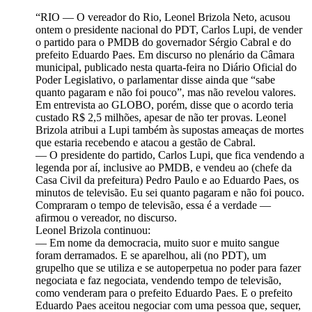
“RIO — O vereador do Rio, Leonel Brizola Neto, acusou
ontem o presidente nacional do PDT, Carlos Lupi, de vender
o partido para o PMDB do governador Sérgio Cabral e do
prefeito Eduardo Paes. Em discurso no plenário da Câmara
municipal, publicado nesta quarta-feira no Diário Oficial do
Poder Legislativo, o parlamentar disse ainda que “sabe
quanto pagaram e não foi pouco”, mas não revelou valores.
Em entrevista ao GLOBO, porém, disse que o acordo teria
custado R$ 2,5 milhões, apesar de não ter provas. Leonel
Brizola atribui a Lupi também às supostas ameaças de mortes
que estaria recebendo e atacou a gestão de Cabral.
— O presidente do partido, Carlos Lupi, que fica vendendo a
legenda por aí, inclusive ao PMDB, e vendeu ao (chefe da
Casa Civil da prefeitura) Pedro Paulo e ao Eduardo Paes, os
minutos de televisão. Eu sei quanto pagaram e não foi pouco.
Compraram o tempo de televisão, essa é a verdade —
afirmou o vereador, no discurso.
Leonel Brizola continuou:
— Em nome da democracia, muito suor e muito sangue
foram derramados. E se aparelhou, ali (no PDT), um
grupelho que se utiliza e se autoperpetua no poder para fazer
negociata e faz negociata, vendendo tempo de televisão,
como venderam para o prefeito Eduardo Paes. E o prefeito
Eduardo Paes aceitou negociar com uma pessoa que, sequer,