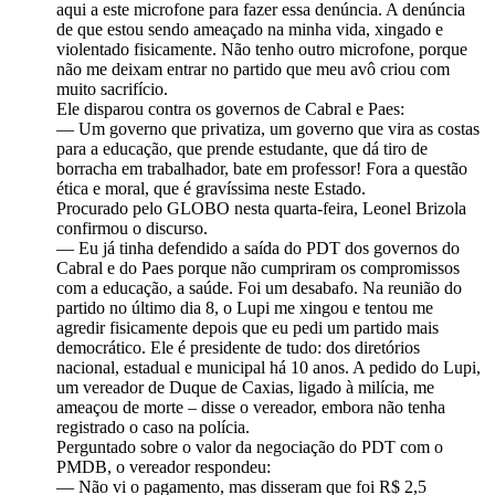
aqui a este microfone para fazer essa denúncia. A denúncia
de que estou sendo ameaçado na minha vida, xingado e
violentado fisicamente. Não tenho outro microfone, porque
não me deixam entrar no partido que meu avô criou com
muito sacrifício.
Ele disparou contra os governos de Cabral e Paes:
— Um governo que privatiza, um governo que vira as costas
para a educação, que prende estudante, que dá tiro de
borracha em trabalhador, bate em professor! Fora a questão
ética e moral, que é gravíssima neste Estado.
Procurado pelo GLOBO nesta quarta-feira, Leonel Brizola
confirmou o discurso.
— Eu já tinha defendido a saída do PDT dos governos do
Cabral e do Paes porque não cumpriram os compromissos
com a educação, a saúde. Foi um desabafo. Na reunião do
partido no último dia 8, o Lupi me xingou e tentou me
agredir fisicamente depois que eu pedi um partido mais
democrático. Ele é presidente de tudo: dos diretórios
nacional, estadual e municipal há 10 anos. A pedido do Lupi,
um vereador de Duque de Caxias, ligado à milícia, me
ameaçou de morte – disse o vereador, embora não tenha
registrado o caso na polícia.
Perguntado sobre o valor da negociação do PDT com o
PMDB, o vereador respondeu:
— Não vi o pagamento, mas disseram que foi R$ 2,5