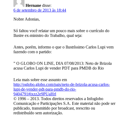
Hernane
disse:
6 de setembro de 2013 às 18:44
Nobre Adonias,
Só faltou você relatar um pouco mais sobre o currículo do
Ilustre ex-ministro do Trabalho, qual seja:
Antes, porém, informo o que o Ilustríssimo Carlos Lupi vem
fazendo com o partido:
” O GLOBO ON LINE, DIA 07/08/2013: Neto de Brizola
acusa Carlos Lupi de vender PDT para PMDB do Rio
Leia mais sobre esse assunto em
http://oglobo.globo.com/pais/neto-de-brizola-acusa-carlos-
lupi-de-vender-pdt-para-pmdb-do-rio-
9404791#ixzz2e9PUaHrl
© 1996 – 2013. Todos direitos reservados a Infoglobo
Comunicação e Participações S.A. Este material não pode ser
publicado, transmitido por broadcast, reescrito ou
redistribuído sem autorização.