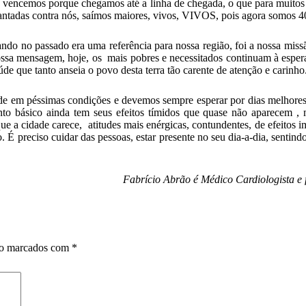
 vencemos porque chegamos até a linha de chegada, o que para muitos 
levantadas contra nós, saímos maiores, vivos, VIVOS, pois agora somos 4
do no passado era uma referência para nossa região, foi a nossa missão
ssa mensagem, hoje, os mais pobres e necessitados continuam à espera
de que tanto anseia o povo desta terra tão carente de atenção e carinho
dade em péssimas condições e devemos sempre esperar por dias melhores
nto básico ainda tem seus efeitos tímidos que quase não aparecem , m
que a cidade carece, atitudes mais enérgicas, contundentes, de efeitos
 preciso cuidar das pessoas, estar presente no seu dia-a-dia, sentindo s
Fabrício Abrão é Médico Cardiologista e 
ão marcados com
*