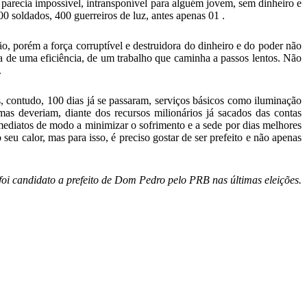
parecia impossível, intransponível para alguém jovem, sem dinheiro e
00 soldados, 400 guerreiros de luz, antes apenas 01 .
, porém a força corruptível e destruidora do dinheiro e do poder não
 de uma eficiência, de um trabalho que caminha a passos lentos. Não
.
, contudo, 100 dias já se passaram, serviços básicos como iluminação
as deveriam, diante dos recursos milionários já sacados das contas
 imediatos de modo a minimizar o sofrimento e a sede por dias melhores
eu calor, mas para isso, é preciso gostar de ser prefeito e não apenas
foi candidato a prefeito de Dom Pedro pelo PRB nas últimas eleições.