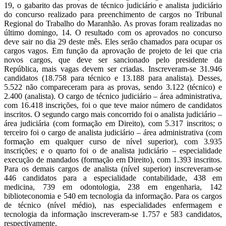
19, o gabarito das provas de técnico judiciário e analista judiciário
do concurso realizado para preenchimento de cargos no Tribunal
Regional do Trabalho do Maranhão. As provas foram realizadas no
último domingo, 14. O resultado com os aprovados no concurso
deve sair no dia 29 deste mês. Eles serão chamados para ocupar os
cargos vagos. Em função da aprovação de projeto de lei que cria
novos cargos, que deve ser sancionado pelo presidente da
República, mais vagas devem ser criadas. Inscreveram-se 31.946
candidatos (18.758 para técnico e 13.188 para analista). Desses,
5.522 não compareceram para as provas, sendo 3.122 (técnico) e
2.400 (analista). O cargo de técnico judiciário – área administrativa,
com 16.418 inscrições, foi o que teve maior número de candidatos
inscritos. O segundo cargo mais concorrido foi o analista judiciário –
área judiciária (com formação em Direito), com 5.317 inscritos; o
terceiro foi o cargo de analista judiciário – área administrativa (com
formação em qualquer curso de nível superior), com 3.935
inscrições; e o quarto foi o de analista judiciário – especialidade
execução de mandados (formação em Direito), com 1.393 inscritos.
Para os demais cargos de analista (nível superior) inscreveram-se
446 candidatos para a especialidade contabilidade, 438 em
medicina, 739 em odontologia, 238 em engenharia, 142
biblioteconomia e 540 em tecnologia da informação. Para os cargos
de técnico (nível médio), nas especialidades enfermagem e
tecnologia da informação inscreveram-se 1.757 e 583 candidatos,
respectivamente.