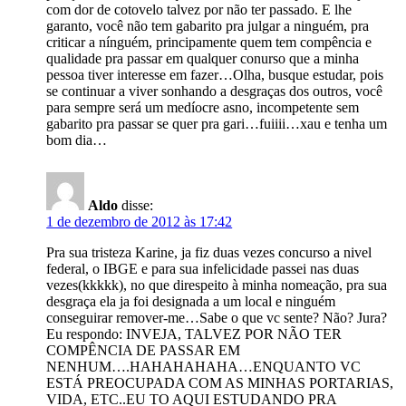
com dor de cotovelo talvez por não ter passado. E lhe
garanto, você não tem gabarito pra julgar a ninguém, pra
criticar a nínguém, principamente quem tem compência e
qualidade pra passar em qualquer conurso que a minha
pessoa tiver interesse em fazer…Olha, busque estudar, pois
se continuar a viver sonhando a desgraças dos outros, você
para sempre será um medíocre asno, incompetente sem
gabarito pra passar se quer pra gari…fuiiii…xau e tenha um
bom dia…
Aldo
disse:
1 de dezembro de 2012 às 17:42
Pra sua tristeza Karine, ja fiz duas vezes concurso a nivel
federal, o IBGE e para sua infelicidade passei nas duas
vezes(kkkkk), no que direspeito à minha nomeação, pra sua
desgraça ela ja foi designada a um local e ninguém
conseguirar remover-me…Sabe o que vc sente? Não? Jura?
Eu respondo: INVEJA, TALVEZ POR NÃO TER
COMPÊNCIA DE PASSAR EM
NENHUM….HAHAHAHAHA…ENQUANTO VC
ESTÁ PREOCUPADA COM AS MINHAS PORTARIAS,
VIDA, ETC..EU TO AQUI ESTUDANDO PRA