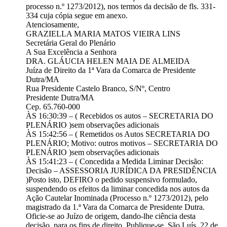
processo n.º 1273/2012), nos termos da decisão de fls. 331-
334 cuja cópia segue em anexo.
Atenciosamente,
GRAZIELLA MARIA MATOS VIEIRA LINS
Secretária Geral do Plenário
A Sua Excelência a Senhora
DRA. GLÁUCIA HELEN MAIA DE ALMEIDA
Juíza de Direito da 1ª Vara da Comarca de Presidente
Dutra/MA
Rua Presidente Castelo Branco, S/Nº, Centro
Presidente Dutra/MA
Cep. 65.760-000
ÀS 16:30:39 – ( Recebidos os autos – SECRETARIA DO
PLENÁRIO )sem observações adicionais
ÀS 15:42:56 – ( Remetidos os Autos SECRETARIA DO
PLENÁRIO; Motivo: outros motivos – SECRETARIA DO
PLENÁRIO )sem observações adicionais
ÀS 15:41:23 – ( Concedida a Medida Liminar Decisão:
Decisão – ASSESSORIA JURÍDICA DA PRESIDÊNCIA
)Posto isto, DEFIRO o pedido suspensivo formulado,
suspendendo os efeitos da liminar concedida nos autos da
Ação Cautelar Inominada (Processo n.º 1273/2012), pelo
magistrado da 1.ª Vara da Comarca de Presidente Dutra.
Oficie-se ao Juízo de origem, dando-lhe ciência desta
decisão, para os fins de direito. Publique-se. São Luís, 22 de