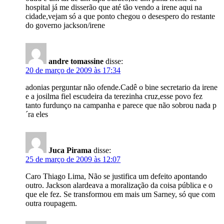
hospital já me disserão que até tão vendo a irene aqui na
cidade,vejam só a que ponto chegou o desespero do restante
do governo jackson/irene
andre tomassine
disse:
20 de março de 2009 às 17:34
adonias perguntar não ofende.Cadê o bine secretario da irene
e a josilma fiel escudeira da terezinha cruz,esse povo fez
tanto furdunço na campanha e parece que não sobrou nada p
´ra eles
Juca Pirama
disse:
25 de março de 2009 às 12:07
Caro Thiago Lima, Não se justifica um defeito apontando
outro. Jackson alardeava a moralização da coisa pública e o
que ele fez. Se transformou em mais um Sarney, só que com
outra roupagem.