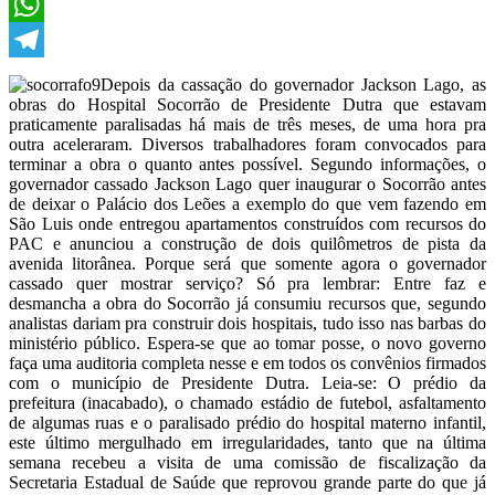
X
WhatsApp
Telegram
Depois da cassação do governador Jackson Lago, as
obras do Hospital Socorrão de Presidente Dutra que estavam
praticamente paralisadas há mais de três meses, de uma hora pra
outra aceleraram. Diversos trabalhadores foram convocados para
terminar a obra o quanto antes possível. Segundo informações, o
governador cassado Jackson Lago quer inaugurar o Socorrão antes
de deixar o Palácio dos Leões a exemplo do que vem fazendo em
São Luis onde entregou apartamentos construídos com recursos do
PAC e anunciou a construção de dois quilômetros de pista da
avenida litorânea. Porque será que somente agora o governador
cassado quer mostrar serviço? Só pra lembrar: Entre faz e
desmancha a obra do Socorrão já consumiu recursos que, segundo
analistas dariam pra construir dois hospitais, tudo isso nas barbas do
ministério público. Espera-se que ao tomar posse, o novo governo
faça uma auditoria completa nesse e em todos os convênios firmados
com o município de Presidente Dutra. Leia-se: O prédio da
prefeitura (inacabado), o chamado estádio de futebol, asfaltamento
de algumas ruas e o paralisado prédio do hospital materno infantil,
este último mergulhado em irregularidades, tanto que na última
semana recebeu a visita de uma comissão de fiscalização da
Secretaria Estadual de Saúde que reprovou grande parte do que já