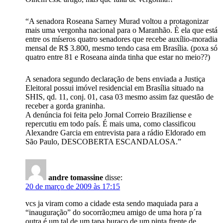
“A senadora Roseana Sarney Murad voltou a protagonizar
mais uma vergonha nacional para o Maranhão. È ela que está
entre os míseros quatro senadores que recebe auxílio-moradia
mensal de R$ 3.800, mesmo tendo casa em Brasília. (poxa só
quatro entre 81 e Roseana ainda tinha que estar no meio??)
A senadora segundo declaração de bens enviada a Justiça
Eleitoral possui imóvel residencial em Brasília situado na
SHIS, qd. 11, conj. 01, casa 03 mesmo assim faz questão de
receber a gorda graninha.
A denúncia foi feita pelo Jornal Correio Braziliense e
repercutiu em todo país. É mais uma, como classificou
Alexandre Garcia em entrevista para a rádio Eldorado em
São Paulo, DESCOBERTA ESCANDALOSA.”
andre tomassine
disse:
20 de março de 2009 às 17:15
vcs ja viram como a cidade esta sendo maquiada para a
“inauguração” do socorrão;meu amigo de uma hora p´ra
outra é um tal de um tapa buraco,de um pinta frente de