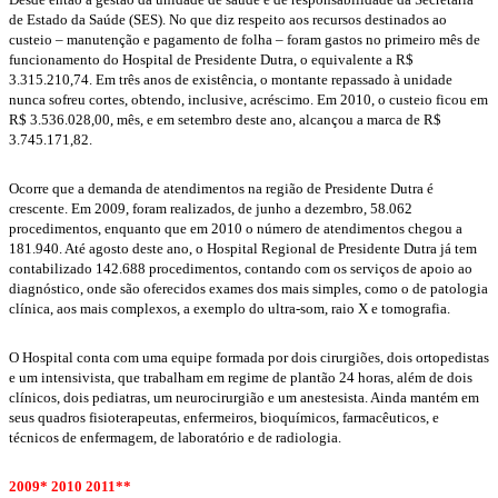
de Estado da Saúde (SES). No que diz respeito aos recursos destinados ao
custeio – manutenção e pagamento de folha – foram gastos no primeiro mês de
funcionamento do Hospital de Presidente Dutra, o equivalente a R$
3.315.210,74. Em três anos de existência, o montante repassado à unidade
nunca sofreu cortes, obtendo, inclusive, acréscimo. Em 2010, o custeio ficou em
R$ 3.536.028,00, mês, e em setembro deste ano, alcançou a marca de R$
3.745.171,82.
Ocorre que a demanda de atendimentos na região de Presidente Dutra é
crescente. Em 2009, foram realizados, de junho a dezembro, 58.062
procedimentos, enquanto que em 2010 o número de atendimentos chegou a
181.940. Até agosto deste ano, o Hospital Regional de Presidente Dutra já tem
contabilizado 142.688 procedimentos, contando com os serviços de apoio ao
diagnóstico, onde são oferecidos exames dos mais simples, como o de patologia
clínica, aos mais complexos, a exemplo do ultra-som, raio X e tomografia.
O Hospital conta com uma equipe formada por dois cirurgiões, dois ortopedistas
e um intensivista, que trabalham em regime de plantão 24 horas, além de dois
clínicos, dois pediatras, um neurocirurgião e um anestesista. Ainda mantém em
seus quadros fisioterapeutas, enfermeiros, bioquímicos, farmacêuticos, e
técnicos de enfermagem, de laboratório e de radiologia.
2009* 2010 2011**