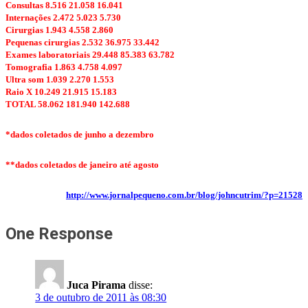
Consultas 8.516 21.058 16.041
Internações 2.472 5.023 5.730
Cirurgias 1.943 4.558 2.860
Pequenas cirurgias 2.532 36.975 33.442
Exames laboratoriais 29.448 85.383 63.782
Tomografia 1.863 4.758 4.097
Ultra som 1.039 2.270 1.553
Raio X 10.249 21.915 15.183
TOTAL 58.062 181.940 142.688
*dados coletados de junho a dezembro
**dados coletados de janeiro até agosto
http://www.jornalpequeno.com.br/blog/johncutrim/?p=21528
One Response
Juca Pirama
disse:
3 de outubro de 2011 às 08:30