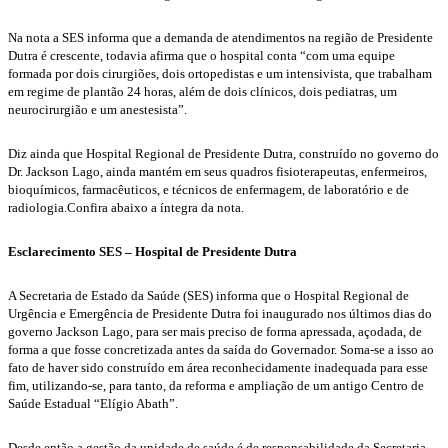
Na nota a SES informa que a demanda de atendimentos na região de Presidente
Dutra é crescente, todavia afirma que o hospital conta “com uma equipe
formada por dois cirurgiões, dois ortopedistas e um intensivista, que trabalham
em regime de plantão 24 horas, além de dois clínicos, dois pediatras, um
neurocirurgião e um anestesista”.
Diz ainda que Hospital Regional de Presidente Dutra, construído no governo do
Dr. Jackson Lago, ainda mantém em seus quadros fisioterapeutas, enfermeiros,
bioquímicos, farmacêuticos, e técnicos de enfermagem, de laboratório e de
radiologia.Confira abaixo a íntegra da nota.
Esclarecimento SES – Hospital de Presidente Dutra
A Secretaria de Estado da Saúde (SES) informa que o Hospital Regional de
Urgência e Emergência de Presidente Dutra foi inaugurado nos últimos dias do
governo Jackson Lago, para ser mais preciso de forma apressada, açodada, de
forma a que fosse concretizada antes da saída do Governador. Soma-se a isso ao
fato de haver sido construído em área reconhecidamente inadequada para esse
fim, utilizando-se, para tanto, da reforma e ampliação de um antigo Centro de
Saúde Estadual “Elígio Abath”.
Desde então a gestão da unidade de saúde é de responsabilidade da Secretaria