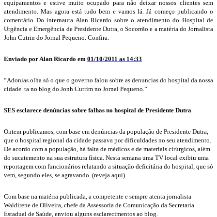
equipamentos e estive muito ocupado para não deixar nossos clientes sem
atendimento. Mas agora está tudo bem e vamos lá. Já começo publicando o
comentário Do internauta Alan Ricardo sobre o atendimento do Hospital de
Urgência e Emergência de Presidente Dutra, o Socorrão e a matéria do Jornalista
John Cutrin do Jornal Pequeno. Confira.
Enviado por Alan Ricardo em
01/10/2011 as 14:33
“Adonias olha só o que o governo falou sobre as denuncias do hospital da nossa
cidade. ta no blog do Jonh Cutrim no Jornal Pequeno.”
SES esclarece denúncias sobre falhas no hospital de Presidente Dutra
Ontem publicamos, com base em denúncias da população de Presidente Dutra,
que o hospital regional da cidade passava por dificuldades no seu atendimento.
De acordo com a população, há falta de médicos e de materiais cirúrgicos, além
do sucatemento na sua estrutura física. Nesta semana uma TV local exibiu uma
reportagem com funcionários relatando a situação deficitária do hospital, que só
vem, segundo eles, se agravando. (reveja aqui)
Com base na matéria publicada, a competente e sempre atenta jornalista
Waldirene de Oliveira, chefe da Assessoria de Comunicação da Secretaria
Estadual de Saúde, enviou alguns esclarecimentos ao blog.