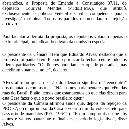
abstenções, a Proposta de Emenda à Constituição 37/11, do
deputado Lourival Mendes (PTdoB-MA), que atribuía
exclusivamente às polícias Federal e Civil a competência para a
investigação criminal. Todos os partidos recomendaram a rejeição
do texto.
Para facilitar a derrota da proposta, os deputados votaram apenas o
texto principal, prejudicando o texto da comissão especial.
O presidente da Câmara, Henrique Eduardo Alves, destacou que a
proposta foi pautada em Plenário por acordo fechado entre todos os
líderes partidários. “Os líderes poderiam ter optado por adiar, mas
decidiram votar esta noite”, declarou.
Alves afirmou que a decisão do Plenário significa o “reencontro”
dos deputados com as ruas. “Nós somos parlamentares que vêm das
ruas do Brasil. Então, temos que estar atentos ao que elas dizem para
esta Casa fazer o que o povo brasileiro quer.”
O presidente da Câmara afirmou ainda que, depois da rejeição da
PEC 37, o compromisso da Casa é votar o fim do voto secreto para
cassação de mandatos (PEC 196/12). “É um compromisso que nós
temos e vamos pautar até o final deste período legislativo”, disse
Alves.