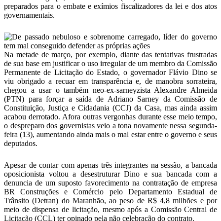
preparados para o embate e exímios fiscalizadores da lei e dos atos
governamentais.
Na metade de março, por exemplo, diante das tentativas frustradas
de sua base em justificar o uso irregular de um membro da Comissão
Permanente de Licitação do Estado, o governador Flávio Dino se
viu obrigado a recuar em transparência e, de manobra sorrateira,
chegou a usar o também neo-ex-sarneyzista Alexandre Almeida
(PTN) para forçar a saída de Adriano Sarney da Comissão de
Constituição, Justiça e Cidadania (CCJ) da Casa, mas ainda assim
acabou derrotado.
Afora outras vergonhas durante esse meio tempo,
o despreparo dos governistas veio a tona novamente nessa segunda-
feira (13), aumentando ainda mais o mal estar entre o governo e seus
deputados.
Apesar de contar com apenas três integrantes na sessão, a bancada
oposicionista voltou a desestruturar Dino e sua bancada com a
denuncia de um suposto favorecimento na contratação de empresa
BR Construções e Comércio pelo Departamento Estadual de
Trânsito (Detran) do Maranhão, ao peso de R$ 4,8 milhões e por
meio de dispensa de licitação, mesmo após a Comissão Central de
Licitação (CCL) ter opinado pela não celebração do contrato.