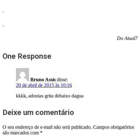
.
.
Do Atual7
One Response
Bruno Assis
disse:
20 de abril de 2015 às 10:16
kkkk, adonias grita debaixo dagua
Deixe um comentário
O seu endereço de e-mail não será publicado.
Campos obrigatórios
são marcados com
*