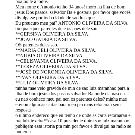
boa noite a todos
Meu nome e Antonio tenho 34 anos! moro na ilha de bom
jesus Dos passos. salvador Ba e gostaria por favor que vocés
divulga-se por toda cidade de sao luis que.
Eu preucuro meu pai? ANTONIO OLIVEIRA DA SILVA
ou qualsquer parentes dele os paes dele sao.
**GERSINA OLIVEIRA DA SILVA.
**JOAO GADEIA DA SILVA.
OS parentes deles sao.
**MARIA CELI OLIVEIRA DA SILVA.
**NUBIA OLIVEIRA DA SILVA.
**CELISVANIA OLIVEIRA DA SILVA.
**TEREZA OLIVEIRA DA SILVA.
**JOSÉ DE NORONHA OLIVEIRA DA SILVA.
**IVAN OLIVEIRA DA SILVA.
**LUIZ OLIVEIRA DA SILVA.
minha mae veio gravida de min de sao luiz maranhao para a
ilha de bom jesus dos passos salvador Ba onde ela nasceu.
eu nao conheco meu pai nen os parentes deles? minha mae
enviou algumas cartas para meu pai mais retonaran sem
resposta
o ultimo endereco que eu tenho de onde as carta retornaran e.
rua luiz texeira**casa 10 presidente dutra sao luiz maranhao.
publiqem essa istoria pra min por favor e divulgui na radio se
puderen