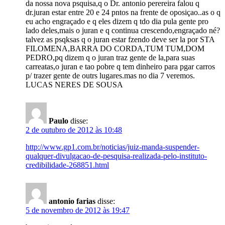
da nossa nova psquisa,q o Dr. antonio perereira falou q
dr.juran estar entre 20 e 24 pntos na frente de oposiçao..as o q
eu acho engraçado e q eles dizem q tdo dia pula gente pro
lado deles,mais o juran e q continua crescendo,engraçado né?
talvez as psqksas q o juran estar fzendo deve ser la por STA
FILOMENA,BARRA DO CORDA,TUM TUM,DOM
PEDRO,pq dizem q o juran traz gente de la,para suas
carreatas,o juran e tao pobre q tem dinheiro para pgar carros
p/ trazer gente de outrs lugares.mas no dia 7 veremos.
LUCAS NERES DE SOUSA
Paulo
disse:
2 de outubro de 2012 às 10:48
http://www.gp1.com.br/noticias/juiz-manda-suspender-
qualquer-divulgacao-de-pesquisa-realizada-pelo-instituto-
credibilidade-268851.html
antonio farias
disse:
5 de novembro de 2012 às 19:47