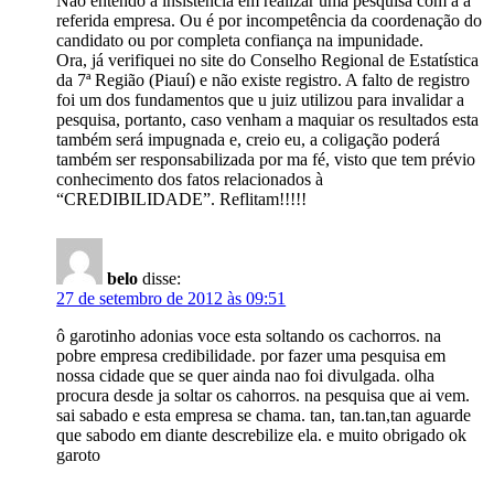
Não entendo a insistência em realizar uma pesquisa com a a
referida empresa. Ou é por incompetência da coordenação do
candidato ou por completa confiança na impunidade.
Ora, já verifiquei no site do Conselho Regional de Estatística
da 7ª Região (Piauí) e não existe registro. A falto de registro
foi um dos fundamentos que u juiz utilizou para invalidar a
pesquisa, portanto, caso venham a maquiar os resultados esta
também será impugnada e, creio eu, a coligação poderá
também ser responsabilizada por ma fé, visto que tem prévio
conhecimento dos fatos relacionados à
“CREDIBILIDADE”. Reflitam!!!!!
belo
disse:
27 de setembro de 2012 às 09:51
ô garotinho adonias voce esta soltando os cachorros. na
pobre empresa credibilidade. por fazer uma pesquisa em
nossa cidade que se quer ainda nao foi divulgada. olha
procura desde ja soltar os cahorros. na pesquisa que ai vem.
sai sabado e esta empresa se chama. tan, tan.tan,tan aguarde
que sabodo em diante descrebilize ela. e muito obrigado ok
garoto