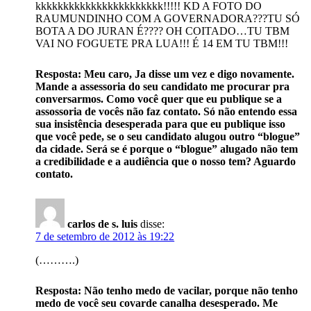
kkkkkkkkkkkkkkkkkkkkkkk!!!!! KD A FOTO DO
RAUMUNDINHO COM A GOVERNADORA???TU SÓ
BOTA A DO JURAN É???? OH COITADO…TU TBM
VAI NO FOGUETE PRA LUA!!! É 14 EM TU TBM!!!
Resposta: Meu caro, Ja disse um vez e digo novamente.
Mande a assessoria do seu candidato me procurar pra
conversarmos. Como você quer que eu publique se a
assossoria de vocês não faz contato. Só não entendo essa
sua insistência desesperada para que eu publique isso
que você pede, se o seu candidato alugou outro “blogue”
da cidade. Será se é porque o “blogue” alugado não tem
a credibilidade e a audiência que o nosso tem? Aguardo
contato.
carlos de s. luis
disse:
7 de setembro de 2012 às 19:22
(……….)
Resposta: Não tenho medo de vacilar, porque não tenho
medo de você seu covarde canalha desesperado. Me