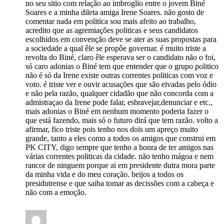
no seu sitio com relação ao imbroglio entre o jovem Biné
Soares e a minha dileta amiga Irene Soares. não gosto de
comentar nada em politica sou mais afeito ao trabalho,
acredito que as agremiações politicas e seus candidatos
escolhidos em convenção deve se ater as suas propostas para
a sociedade a qual êle se propôe governar. é muito triste a
revolta do Biné, claro êle esperava ser o candidato não o foi,
só caro adonias o Biné tem que entender que o grupo politico
não é só da Irene existe outras correntes politicas com voz e
voto. é triste ver e ouvir acusações que são eivadas pelo ódio
e não pela razão, qualquer cidadão que não concorda com a
admistraçao da Irene pode falar, esbravejar,denunciar e etc.,
mais adonias o Biné em nenhum momento poderia fazer o
que está fazendo, mais só o futuro dirá que tem razão. volto a
afirmar, fico triste pois tenho nos dois um apreço muito
grande, tanto a eles como a todos os amigos que construi em
PK CITY, digo sempre que tenho a honra de ter amigos nas
várias correntes politicas da cidade. não tenho mágoa e nem
rancor de ninguem porque ai em presidente dutra mora parte
da minha vida e do meu coração. beijos a todos os
presidutrense e que saiba tomar as decissões com a cabeça e
não com a emoção.