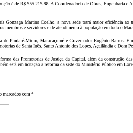
trução é de R$ 555.215,88. A Coordenadoria de Obras, Engenharia e Arq
uís Gonzaga Martins Coelho, a nova sede trará maior eficiência ao 
ssos membros e servidores e de atendimento à população em todo o Mar
tiça de Pindaré-Mirim, Maracaçumé e Governador Eugênio Barros. Em 
omotorias de Santa Inês, Santo Antonio dos Lopes, Açailândia e Dom Pe
forma das Promotorias de Justiça da Capital, além da construção da
mbém está em licitação a reforma da sede do Ministério Público em Lore
ão marcados com
*