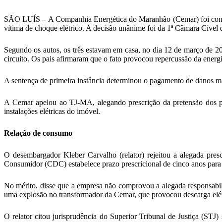
SÃO LUÍS – A Companhia Energética do Maranhão (Cemar) foi conden
vítima de choque elétrico. A decisão unânime foi da 1ª Câmara Cível
Segundo os autos, os três estavam em casa, no dia 12 de março de 20
circuito. Os pais afirmaram que o fato provocou repercussão da energia
A sentença de primeira instância determinou o pagamento de danos ma
A Cemar apelou ao TJ-MA, alegando prescrição da pretensão dos pais
instalações elétricas do imóvel.
Relação de consumo
O desembargador Kleber Carvalho (relator) rejeitou a alegada pre
Consumidor (CDC) estabelece prazo prescricional de cinco anos para 
No mérito, disse que a empresa não comprovou a alegada responsabil
uma explosão no transformador da Cemar, que provocou descarga elét
O relator citou jurisprudência do Superior Tribunal de Justiça (ST