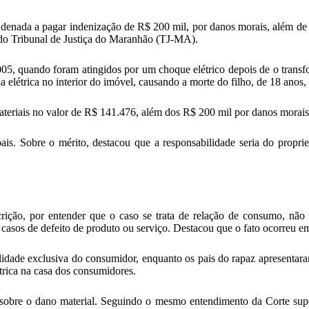
ada a pagar indenização de R$ 200 mil, por danos morais, além de pe
 do Tribunal de Justiça do Maranhão (TJ-MA).
05, quando foram atingidos por um choque elétrico depois de o transfor
 elétrica no interior do imóvel, causando a morte do filho, de 18 anos, 
teriais no valor de R$ 141.476, além dos R$ 200 mil por danos morais
. Sobre o mérito, destacou que a responsabilidade seria do proprietá
scrição, por entender que o caso se trata de relação de consumo, nã
casos de defeito de produto ou serviço. Destacou que o fato ocorreu 
idade exclusiva do consumidor, enquanto os pais do rapaz apresentaram
rica na casa dos consumidores.
J) sobre o dano material. Seguindo o mesmo entendimento da Corte supe