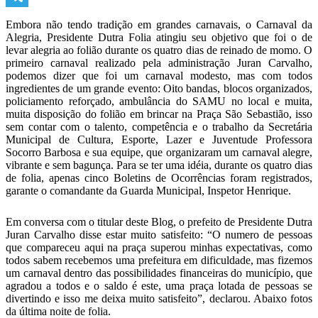
Telegram
Embora não tendo tradição em grandes carnavais, o Carnaval da
Alegria, Presidente Dutra Folia atingiu seu objetivo que foi o de
levar alegria ao folião durante os quatro dias de reinado de momo. O
primeiro carnaval realizado pela administração Juran Carvalho,
podemos dizer que foi um carnaval modesto, mas com todos
ingredientes de um grande evento: Oito bandas, blocos organizados,
policiamento reforçado, ambulância do SAMU no local e muita,
muita disposição do folião em brincar na Praça São Sebastião, isso
sem contar com o talento, competência e o trabalho da Secretária
Municipal de Cultura, Esporte, Lazer e Juventude Professora
Socorro Barbosa e sua equipe, que organizaram um carnaval alegre,
vibrante e sem bagunça. Para se ter uma idéia, durante os quatro dias
de folia, apenas cinco Boletins de Ocorrências foram registrados,
garante o comandante da Guarda Municipal, Inspetor Henrique.
Em conversa com o titular deste Blog, o prefeito de Presidente Dutra
Juran Carvalho disse estar muito satisfeito: “O numero de pessoas
que compareceu aqui na praça superou minhas expectativas, como
todos sabem recebemos uma prefeitura em dificuldade, mas fizemos
um carnaval dentro das possibilidades financeiras do município, que
agradou a todos e o saldo é este, uma praça lotada de pessoas se
divertindo e isso me deixa muito satisfeito”, declarou. Abaixo fotos
da última noite de folia.