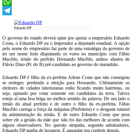
X
WhatsApp
Telegram
Eduardo DP
O governo do estado deverá optar por apoiar o empresário Eduardo
Costa, o Eduardo DP ou o Imperador a deputado estadual. A opção
pelo nome do empresário faz parte de uma estratégia do governo de
ter um nome forte disputando os votos no município com Fábio
Macêdo, irmão do prefeito Hernando Macêdo, ambos aliados de
Flávio Dino (Pc do B) pré-candidato ao governo do maranhão.
Eduardo DP é filho da ex-prefeita Arlene Costa que não conseguiu
se reeleger, perdendo a eleição para Hernando. Ultimamente os
eleitores de cidades interioranas estão ficando muito bairristas, ou
seja; optando por votar somente em candidatos da terra. Talvez
esteja aí uma boa briga no melhor sentido da palavra. De um lado o
irmão do atual prefeito e de outro o filho da ex-prefeita. Fábio
Macêdo carrega a força da máquina (Prefeitura) e o desgaste natural
da administração do irmão. E de outro Eduardo Costa que pesa
sobre ele a gestão da mãe que não foi das melhores de acordo com
alguns observadores. No quesito simpatia, segundo admiradores,
Eduardo DP ganha de lavagem. É aguardar pra conferir depois.