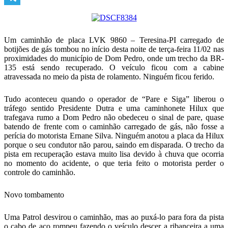
Telegram
Um caminhão de placa LVK 9860 – Teresina-PI carregado de
botijões de gás tombou no início desta noite de terça-feira 11/02 nas
proximidades do município de Dom Pedro, onde um trecho da BR-
135 está sendo recuperado. O veículo ficou com a cabine
atravessada no meio da pista de rolamento. Ninguém ficou ferido.
Tudo aconteceu quando o operador de “Pare e Siga” liberou o
tráfego sentido Presidente Dutra e uma caminhonete Hilux que
trafegava rumo a Dom Pedro não obedeceu o sinal de pare, quase
batendo de frente com o caminhão carregado de gás, não fosse a
perícia do motorista Ernane Silva. Ninguém anotou a placa da Hilux
porque o seu condutor não parou, saindo em disparada. O trecho da
pista em recuperação estava muito lisa devido à chuva que ocorria
no momento do acidente, o que teria feito o motorista perder o
controle do caminhão.
Novo tombamento
Uma Patrol desvirou o caminhão, mas ao puxá-lo para fora da pista
o cabo de aço rompeu fazendo o veículo descer a ribanceira a uma