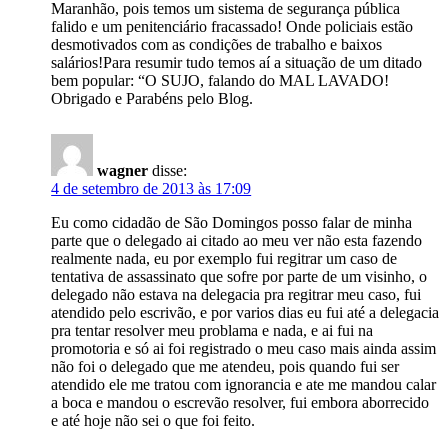
Maranhão, pois temos um sistema de segurança pública
falido e um penitenciário fracassado! Onde policiais estão
desmotivados com as condições de trabalho e baixos
salários!Para resumir tudo temos aí a situação de um ditado
bem popular: “O SUJO, falando do MAL LAVADO!
Obrigado e Parabéns pelo Blog.
wagner
disse:
4 de setembro de 2013 às 17:09
Eu como cidadão de São Domingos posso falar de minha
parte que o delegado ai citado ao meu ver não esta fazendo
realmente nada, eu por exemplo fui regitrar um caso de
tentativa de assassinato que sofre por parte de um visinho, o
delegado não estava na delegacia pra regitrar meu caso, fui
atendido pelo escrivão, e por varios dias eu fui até a delegacia
pra tentar resolver meu problama e nada, e ai fui na
promotoria e só ai foi registrado o meu caso mais ainda assim
não foi o delegado que me atendeu, pois quando fui ser
atendido ele me tratou com ignorancia e ate me mandou calar
a boca e mandou o escrevão resolver, fui embora aborrecido
e até hoje não sei o que foi feito.