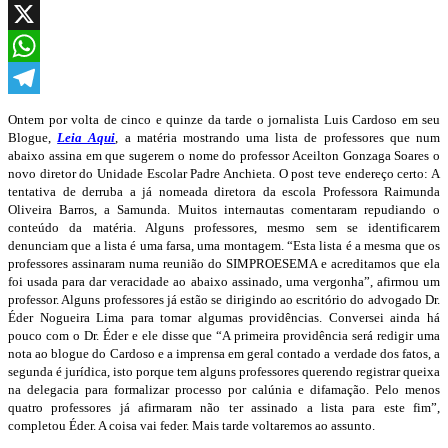
Facebook
X
WhatsApp
Telegram
Ontem por volta de cinco e quinze da tarde o jornalista Luis Cardoso em seu
Blogue,
Leia Aqui
, a matéria mostrando uma lista de professores que num
abaixo assina em que sugerem o nome do professor Aceilton Gonzaga Soares o
novo diretor do Unidade Escolar Padre Anchieta. O post teve endereço certo: A
tentativa de derruba a já nomeada diretora da escola Professora Raimunda
Oliveira Barros, a Samunda. Muitos internautas comentaram repudiando o
conteúdo da matéria. Alguns professores, mesmo sem se identificarem
denunciam que a lista é uma farsa, uma montagem. “Esta lista é a mesma que os
professores assinaram numa reunião do SIMPROESEMA e acreditamos que ela
foi usada para dar veracidade ao abaixo assinado, uma vergonha”, afirmou um
professor. Alguns professores já estão se dirigindo ao escritório do advogado Dr.
Éder Nogueira Lima para tomar algumas providências. Conversei ainda há
pouco com o Dr. Éder e ele disse que “A primeira providência será redigir uma
nota ao blogue do Cardoso e a imprensa em geral contado a verdade dos fatos, a
segunda é jurídica, isto porque tem alguns professores querendo registrar queixa
na delegacia para formalizar processo por calúnia e difamação. Pelo menos
quatro professores já afirmaram não ter assinado a lista para este fim”,
completou Éder. A coisa vai feder. Mais tarde voltaremos ao assunto.