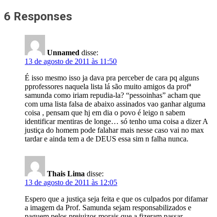
6 Responses
Unnamed
disse:
13 de agosto de 2011 às 11:50
É isso mesmo isso ja dava pra perceber de cara pq alguns
pprofessores naquela lista lá são muito amigos da profª
samunda como iriam repudia-la? “pessoinhas” acham que
com uma lista falsa de abaixo assinados vao ganhar alguma
coisa , pensam que hj em dia o povo é leigo n sabem
identificar mentiras de longe… só tenho uma coisa a dizer A
justiça do homem pode falahar mais nesse caso vai no max
tardar e ainda tem a de DEUS essa sim n falha nunca.
Thais Lima
disse:
13 de agosto de 2011 às 12:05
Espero que a justiça seja feita e que os culpados por difamar
a imagem da Prof. Samunda sejam responsabilizados e
paguem pelos prejuizos morais que a fizeram passar.