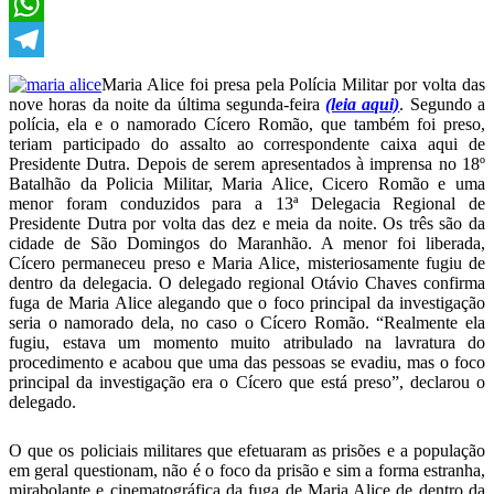
X
WhatsApp
Telegram
Maria Alice foi presa pela Polícia Militar por volta das
nove horas da noite da última segunda-feira
(leia aqui)
. Segundo a
polícia, ela e o namorado Cícero Romão, que também foi preso,
teriam participado do assalto ao correspondente caixa aqui de
Presidente Dutra. Depois de serem apresentados à imprensa no 18º
Batalhão da Policia Militar, Maria Alice, Cicero Romão e uma
menor foram conduzidos para a 13ª Delegacia Regional de
Presidente Dutra por volta das dez e meia da noite. Os três são da
cidade de São Domingos do Maranhão. A menor foi liberada,
Cícero permaneceu preso e Maria Alice, misteriosamente fugiu de
dentro da delegacia. O delegado regional Otávio Chaves confirma
fuga de Maria Alice alegando que o foco principal da investigação
seria o namorado dela, no caso o Cícero Romão. “Realmente ela
fugiu, estava um momento muito atribulado na lavratura do
procedimento e acabou que uma das pessoas se evadiu, mas o foco
principal da investigação era o Cícero que está preso”, declarou o
delegado.
O que os policiais militares que efetuaram as prisões e a população
em geral questionam, não é o foco da prisão e sim a forma estranha,
mirabolante e cinematográfica da fuga de Maria Alice de dentro da