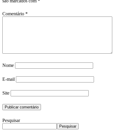
são marcados com
*
Comentário
*
Nome
E-mail
Site
Pesquisar
Pesquisar