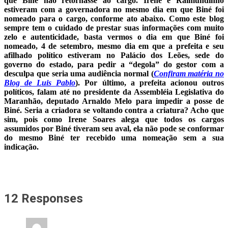
que Biné não retornasse ao cargo. Irene e Raimundinho
estiveram com a governadora no mesmo dia em que Biné foi
nomeado para o cargo, conforme ato abaixo. Como este blog
sempre tem o cuidado de prestar suas informações com muito
zelo e autenticidade, basta vermos o dia em que Biné foi
nomeado, 4 de setembro, mesmo dia em que a prefeita e seu
afilhado político estiveram no Palácio dos Leões, sede do
governo do estado, para pedir a “degola” do gestor com a
desculpa que seria uma audiência normal (
Confiram matéria no
Blog de Luis Pablo
). Por último, a prefeita acionou outros
políticos, falam até no presidente da Assembléia Legislativa do
Maranhão, deputado Arnaldo Melo para impedir a posse de
Biné. Seria a criadora se voltando contra a criatura? Acho que
sim, pois como Irene Soares alega que todos os cargos
assumidos por Biné tiveram seu aval, ela não pode se conformar
do mesmo Biné ter recebido uma nomeação sem a sua
indicação.
12 Responses