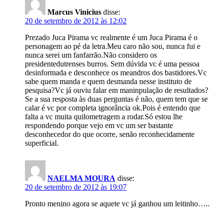
Marcus Vinicius
disse:
20 de setembro de 2012 às 12:02
Prezado Juca Pirama vc realmente é um Juca Pirama é o
personagem ao pé da letra.Meu caro não sou, nunca fui e
nunca serei um fanfarrão.Não considero os
presidentedutrenses burros. Sem dúvida vc é uma pessoa
desinformada e desconhece os meandros dos bastidores.Vc
sabe quem manda e quem desmanda nesse instituto de
pesquisa?Vc já ouviu falar em maninpulação de resultados?
Se a sua resposta às duas perguntas é não, quem tem que se
calar é vc por completa ignorância ok.Pois é entendo que
falta a vc muita quilometragem a rodar.Só estou lhe
respondendo porque vejo em vc um ser bastante
desconhecedor do que ocorre, senão reconhecidamente
superficial.
NAELMA MOURA
disse:
20 de setembro de 2012 às 19:07
Pronto menino agora se aquete vc já ganhou um leitinho…..