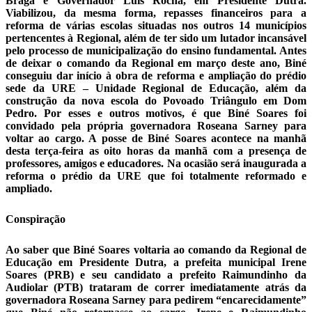
Braga e Governador Luís Rocha, em Presidente Dutra.
Viabilizou, da mesma forma, repasses financeiros para a
reforma de várias escolas situadas nos outros 14 municípios
pertencentes à Regional, além de ter sido um lutador incansável
pelo processo de municipalização do ensino fundamental. Antes
de deixar o comando da Regional em março deste ano, Biné
conseguiu dar início à obra de reforma e ampliação do prédio
sede da URE – Unidade Regional de Educação, além da
construção da nova escola do Povoado Triângulo em Dom
Pedro. Por esses e outros motivos, é que Biné Soares foi
convidado pela própria governadora Roseana Sarney para
voltar ao cargo. A posse de Biné Soares acontece na manhã
desta terça-feira as oito horas da manhã com a presença de
professores, amigos e educadores. Na ocasião será inaugurada a
reforma o prédio da URE que foi totalmente reformado e
ampliado.
Conspiração
Ao saber que Biné Soares voltaria ao comando da Regional de
Educação em Presidente Dutra, a prefeita municipal Irene
Soares (PRB) e seu candidato a prefeito Raimundinho da
Audiolar (PTB) trataram de correr imediatamente atrás da
governadora Roseana Sarney para pedirem “encarecidamente”