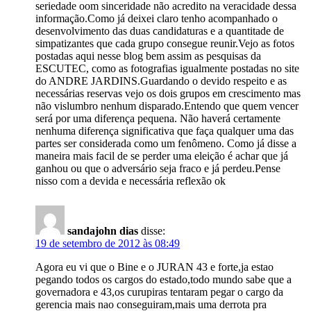
seriedade oom sinceridade não acredito na veracidade dessa
informação.Como já deixei claro tenho acompanhado o
desenvolvimento das duas candidaturas e a quantitade de
simpatizantes que cada grupo consegue reunir.Vejo as fotos
postadas aqui nesse blog bem assim as pesquisas da
ESCUTEC, como as fotografias igualmente postadas no site
do ANDRE JARDINS.Guardando o devido respeito e as
necessárias reservas vejo os dois grupos em crescimento mas
não vislumbro nenhum disparado.Entendo que quem vencer
será por uma diferença pequena. Não haverá certamente
nenhuma diferença significativa que faça qualquer uma das
partes ser considerada como um fenômeno. Como já disse a
maneira mais facil de se perder uma eleição é achar que já
ganhou ou que o adversário seja fraco e já perdeu.Pense
nisso com a devida e necessária reflexão ok
sandajohn dias
disse:
19 de setembro de 2012 às 08:49
Agora eu vi que o Bine e o JURAN 43 e forte,ja estao
pegando todos os cargos do estado,todo mundo sabe que a
governadora e 43,os curupiras tentaram pegar o cargo da
gerencia mais nao conseguiram,mais uma derrota pra