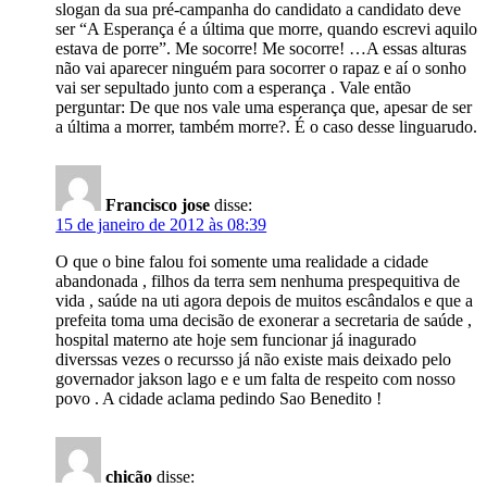
slogan da sua pré-campanha do candidato a candidato deve
ser “A Esperança é a última que morre, quando escrevi aquilo
estava de porre”. Me socorre! Me socorre! …A essas alturas
não vai aparecer ninguém para socorrer o rapaz e aí o sonho
vai ser sepultado junto com a esperança . Vale então
perguntar: De que nos vale uma esperança que, apesar de ser
a última a morrer, também morre?. É o caso desse linguarudo.
Francisco jose
disse:
15 de janeiro de 2012 às 08:39
O que o bine falou foi somente uma realidade a cidade
abandonada , filhos da terra sem nenhuma prespequitiva de
vida , saúde na uti agora depois de muitos escândalos e que a
prefeita toma uma decisão de exonerar a secretaria de saúde ,
hospital materno ate hoje sem funcionar já inagurado
diverssas vezes o recursso já não existe mais deixado pelo
governador jakson lago e e um falta de respeito com nosso
povo . A cidade aclama pedindo Sao Benedito !
chicão
disse: