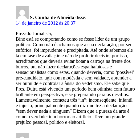
S. Cunha de Almeida
disse:
14 de janeiro de 2012 às 20:37
Prezado Jornalista,
Biné está se comportando como se fosse líder de um grupo
político. Como não é achamos que a sua declaração, por ser
eufórica, foi imprudente e precipitada. Até onde sabemos ele
ta em fase de avaliação e não de proferir decisão, por isso,
acreditamos que deveria evitar botar a carroça na frente dos
burros, pra não fazer declarações espalhafatosas e
sensacionalistas como estas, quando deveria, como ‘possível’
pré-candidato, agir com modéstia e sem vaidade, aprender a
ser humilde e controlar a ânsia do vedetismo. Ele sabe que
Pres. Dutra está vivendo um período bem otimista com futuro
brilhante em perspectiva, e se preparando para os desafios.
Lamentavelmente, cometeu três “in”: inconseqüente, infantil
e injusto, principalmente quando diz que fez a declaração
“sem dever nada a ninguem” Dizem que a pureza da arte é
como a verdade: tem horror ao artifício. Teve um grande
prejuízo pessoal, politico e eleitoral.