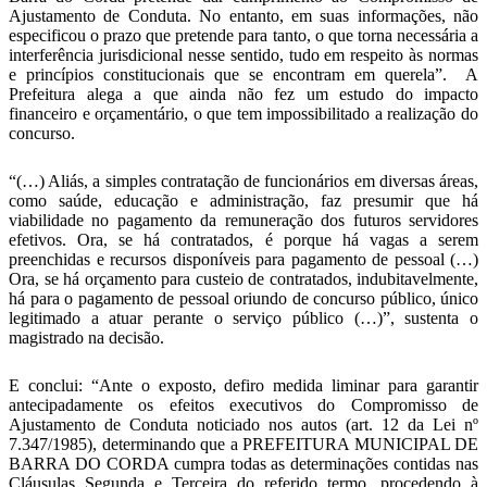
Ajustamento de Conduta. No entanto, em suas informações, não
especificou o prazo que pretende para tanto, o que torna necessária a
interferência jurisdicional nesse sentido, tudo em respeito às normas
e princípios constitucionais que se encontram em querela”. A
Prefeitura alega a que ainda não fez um estudo do impacto
financeiro e orçamentário, o que tem impossibilitado a realização do
concurso.
“(…) Aliás, a simples contratação de funcionários em diversas áreas,
como saúde, educação e administração, faz presumir que há
viabilidade no pagamento da remuneração dos futuros servidores
efetivos. Ora, se há contratados, é porque há vagas a serem
preenchidas e recursos disponíveis para pagamento de pessoal (…)
Ora, se há orçamento para custeio de contratados, indubitavelmente,
há para o pagamento de pessoal oriundo de concurso público, único
legitimado a atuar perante o serviço público (…)”, sustenta o
magistrado na decisão.
E conclui: “Ante o exposto, defiro medida liminar para garantir
antecipadamente os efeitos executivos do Compromisso de
Ajustamento de Conduta noticiado nos autos (art. 12 da Lei nº
7.347/1985), determinando que a PREFEITURA MUNICIPAL DE
BARRA DO CORDA cumpra todas as determinações contidas nas
Cláusulas Segunda e Terceira do referido termo, procedendo à