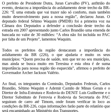
O prefeito de Presidente Dutra, Juran Carvalho (PV), anfitrião do
evento, destacou a importância do asfaltamento deste trecho da BR-
226: “É uma estrada que vai trazer não só conforto, mais também
muito desenvolvimento para a nossa região”, declarou Juran. O
deputado federal Sétimo Waquim (PMDB) foi a primeira voz na
Câmara dos Deputados a defender a conclusão deste trecho da
estrada em 2007 apresentando junto Carlos Brandão uma emenda de
bancada no valor de 30 milhões: “A obra não foi incluída no PAC
por falta de um Projeto”, lamentou Waquim.
Todos os prefeitos da região destacaram a importância do
asfaltamento da BR (226), o que ajudaria e muito os seus
municípios: “Quem precisa de saúde, tem que ter no seu município,
mas ainda se busca muito em Teresina e esta obra é de suma
importância para nossa região tão esquecida”, afirmou o prefeito de
Governador Archer Jackson Valério.
Ao final, os integrantes da Comissão, Deputados Federais, Carlos
Brandão, Sétimo Waquim e Ademir Camilo de Minas Gerais e o
Diretor de Infra-Estrutura e Rodovia do DENIT Luis Guilherme e o
Diretor Substituto de Ferrovia e Rodovia da Secretaria do PAC
seguiram de carro até Timom, onde foram verificar in loco as
condições da BR-226, cujas informações farão parte do relatório que
será encaminhado ao Ministério dos Transportes.