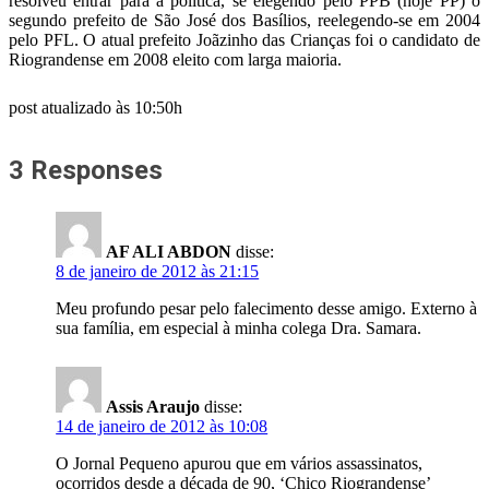
resolveu entrar para a política, se elegendo pelo PPB (hoje PP) o
segundo prefeito de São José dos Basílios, reelegendo-se em 2004
pelo PFL. O atual prefeito Joãzinho das Crianças foi o candidato de
Riograndense em 2008 eleito com larga maioria.
post atualizado às 10:50h
3 Responses
AF ALI ABDON
disse:
8 de janeiro de 2012 às 21:15
Meu profundo pesar pelo falecimento desse amigo. Externo à
sua família, em especial à minha colega Dra. Samara.
Assis Araujo
disse:
14 de janeiro de 2012 às 10:08
O Jornal Pequeno apurou que em vários assassinatos,
ocorridos desde a década de 90, ‘Chico Riograndense’