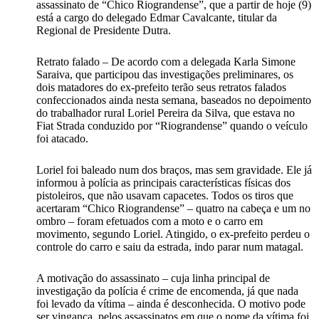
assassinato de “Chico Riograndense”, que a partir de hoje (9)
está a cargo do delegado Edmar Cavalcante, titular da
Regional de Presidente Dutra.
Retrato falado – De acordo com a delegada Karla Simone
Saraiva, que participou das investigações preliminares, os
dois matadores do ex-prefeito terão seus retratos falados
confeccionados ainda nesta semana, baseados no depoimento
do trabalhador rural Loriel Pereira da Silva, que estava no
Fiat Strada conduzido por “Riograndense” quando o veículo
foi atacado.
Loriel foi baleado num dos braços, mas sem gravidade. Ele já
informou à polícia as principais características físicas dos
pistoleiros, que não usavam capacetes. Todos os tiros que
acertaram “Chico Riograndense” – quatro na cabeça e um no
ombro – foram efetuados com a moto e o carro em
movimento, segundo Loriel. Atingido, o ex-prefeito perdeu o
controle do carro e saiu da estrada, indo parar num matagal.
A motivação do assassinato – cuja linha principal de
investigação da polícia é crime de encomenda, já que nada
foi levado da vítima – ainda é desconhecida. O motivo pode
ser vingança, pelos assassinatos em que o nome da vítima foi