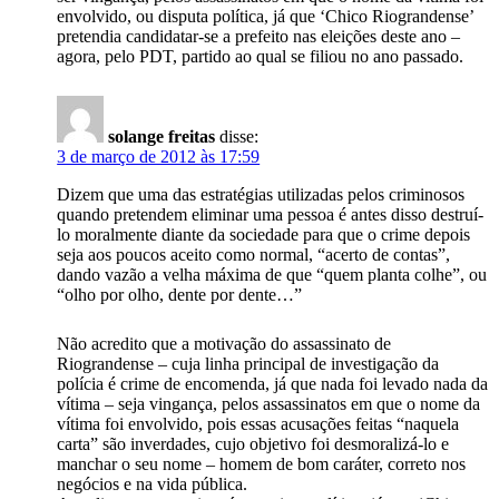
envolvido, ou disputa política, já que ‘Chico Riograndense’
pretendia candidatar-se a prefeito nas eleições deste ano –
agora, pelo PDT, partido ao qual se filiou no ano passado.
solange freitas
disse:
3 de março de 2012 às 17:59
Dizem que uma das estratégias utilizadas pelos criminosos
quando pretendem eliminar uma pessoa é antes disso destruí-
lo moralmente diante da sociedade para que o crime depois
seja aos poucos aceito como normal, “acerto de contas”,
dando vazão a velha máxima de que “quem planta colhe”, ou
“olho por olho, dente por dente…”
Não acredito que a motivação do assassinato de
Riograndense – cuja linha principal de investigação da
polícia é crime de encomenda, já que nada foi levado nada da
vítima – seja vingança, pelos assassinatos em que o nome da
vítima foi envolvido, pois essas acusações feitas “naquela
carta” são inverdades, cujo objetivo foi desmoralizá-lo e
manchar o seu nome – homem de bom caráter, correto nos
negócios e na vida pública.