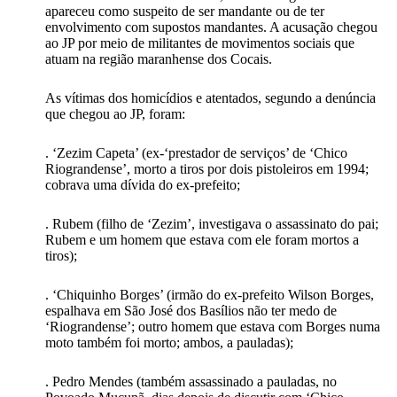
apareceu como suspeito de ser mandante ou de ter
envolvimento com supostos mandantes. A acusação chegou
ao JP por meio de militantes de movimentos sociais que
atuam na região maranhense dos Cocais.
As vítimas dos homicídios e atentados, segundo a denúncia
que chegou ao JP, foram:
. ‘Zezim Capeta’ (ex-‘prestador de serviços’ de ‘Chico
Riograndense’, morto a tiros por dois pistoleiros em 1994;
cobrava uma dívida do ex-prefeito;
. Rubem (filho de ‘Zezim’, investigava o assassinato do pai;
Rubem e um homem que estava com ele foram mortos a
tiros);
. ‘Chiquinho Borges’ (irmão do ex-prefeito Wilson Borges,
espalhava em São José dos Basílios não ter medo de
‘Riograndense’; outro homem que estava com Borges numa
moto também foi morto; ambos, a pauladas);
. Pedro Mendes (também assassinado a pauladas, no