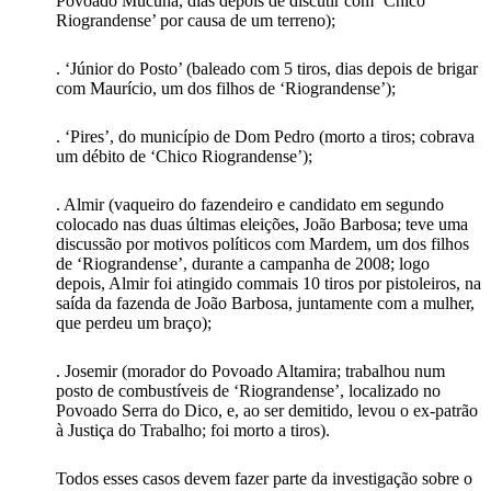
Povoado Mucunã, dias depois de discutir com ‘Chico
Riograndense’ por causa de um terreno);
. ‘Júnior do Posto’ (baleado com 5 tiros, dias depois de brigar
com Maurício, um dos filhos de ‘Riograndense’);
. ‘Pires’, do município de Dom Pedro (morto a tiros; cobrava
um débito de ‘Chico Riograndense’);
. Almir (vaqueiro do fazendeiro e candidato em segundo
colocado nas duas últimas eleições, João Barbosa; teve uma
discussão por motivos políticos com Mardem, um dos filhos
de ‘Riograndense’, durante a campanha de 2008; logo
depois, Almir foi atingido commais 10 tiros por pistoleiros, na
saída da fazenda de João Barbosa, juntamente com a mulher,
que perdeu um braço);
. Josemir (morador do Povoado Altamira; trabalhou num
posto de combustíveis de ‘Riograndense’, localizado no
Povoado Serra do Dico, e, ao ser demitido, levou o ex-patrão
à Justiça do Trabalho; foi morto a tiros).
Todos esses casos devem fazer parte da investigação sobre o